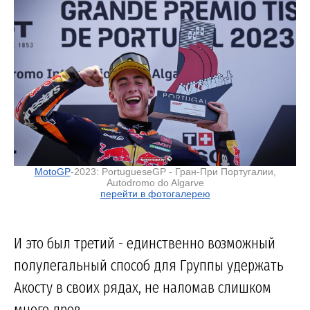
MotoGP
-2023: PortugueseGP - Гран-При Португалии,
Autodromo do Algarve
перейти в фотогалерею
И это был третий - единственно возможный
полулегальный способ для Группы удержать
Акосту в своих рядах, не наломав слишком
много дров.