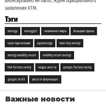
анонсировано не было. Ждем официального
заявления KTM.
Тэги
motogp
motogp23
чемпионат мира
большие призы
гран-при японии
japanesegp
twin ring motegi
motegi mobility resort
mobility resort motegi
ktm factory racing
педро акоста
gasgas factory racing
gasgas tech3
августо фернандес
Важные новости