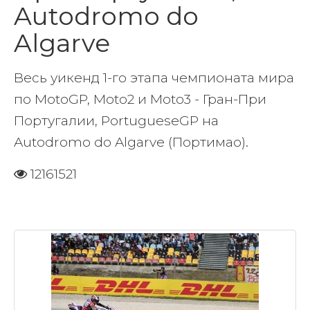
Autodromo do
Algarve
Весь уикенд 1-го этапа чемпионата мира
по MotoGP, Moto2 и Moto3 - Гран-При
Португалии, PortugueseGP на
Autodromo do Algarve (Портимао).
12161521