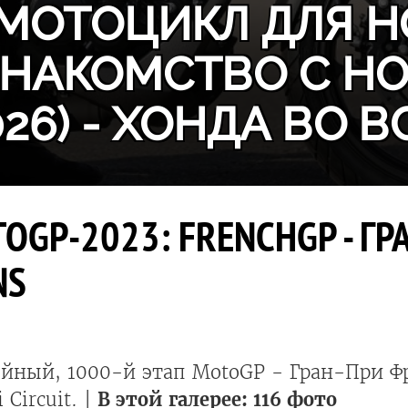
МОТОЦИКЛ ДЛЯ Н
ЗНАКОМСТВО С H
026) - ХОНДА ВО В
OGP-2023: FRENCHGP - ГР
NS
йный, 1000-й этап MotoGP - Гран-При Фра
i Circuit. |
В этой галерее: 116 фото