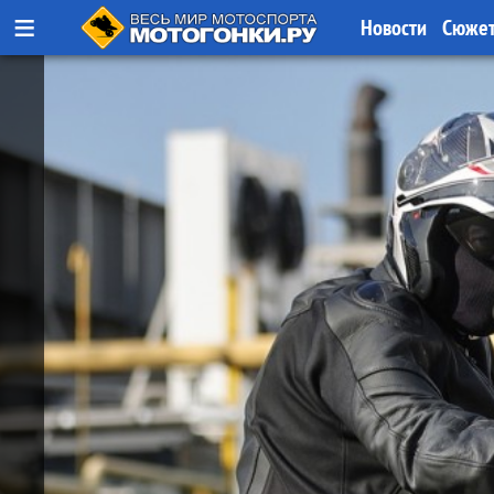
≡
Новости
Сюже