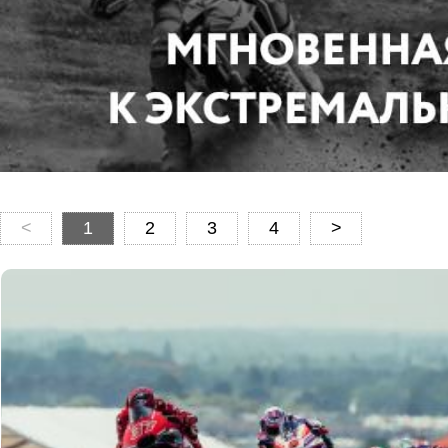
<
1
2
3
4
>