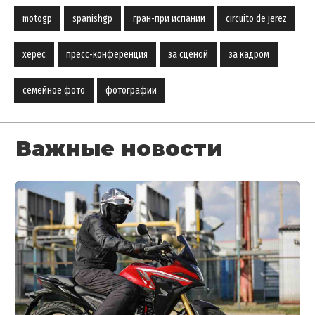
motogp
spanishgp
гран-при испании
circuito de jerez
херес
пресс-конференция
за сценой
за кадром
семейное фото
фотографии
Важные новости