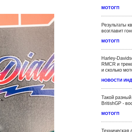
МОТОГП
Результаты кв
возглавит го
МОТОГП
Harley-David
RMCR и треке
и сколько мот
НОВОСТИ ИН
Такой разный
BritishGP - в
МОТОГП
Техническая 