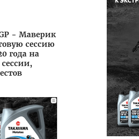
GP - Маверик
товую сессию
0 года на
 сессии,
естов
☰