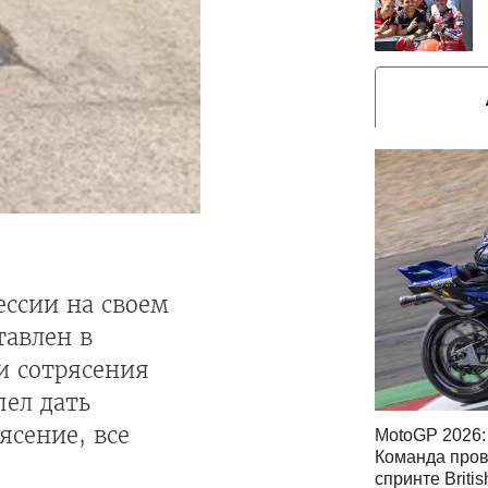
ессии на своем
тавлен в
и сотрясения
пел дать
ясение, все
MotoGP 2026: 
Команда пров
спринте Briti