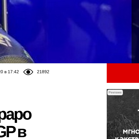
0 в 17:42
21892
Реклама
араро
GP в