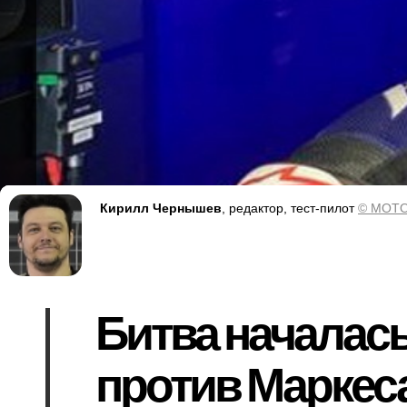
Кирилл Чернышев
, редактор, тест-пилот
© MOTO
Битва началась
против Маркеса