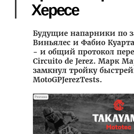
Хересе
Будущие напарники по з
Виньялес и Фабио Куарт
- и общий протокол пер
Circuito de Jerez. Марк
замкнул тройку быстрей
MotoGPJerezTests.
Реклама