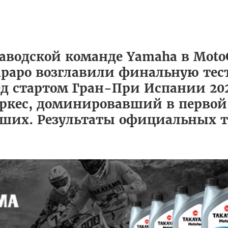
аводской команде Yamaha в Moto
араро возглавили финальную тес
ед стартом Гран-При Испании 202
 Маркес, доминировавший в первой
ших. Результаты официальных т