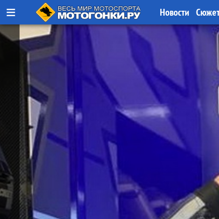
≡
Новости
Сюже