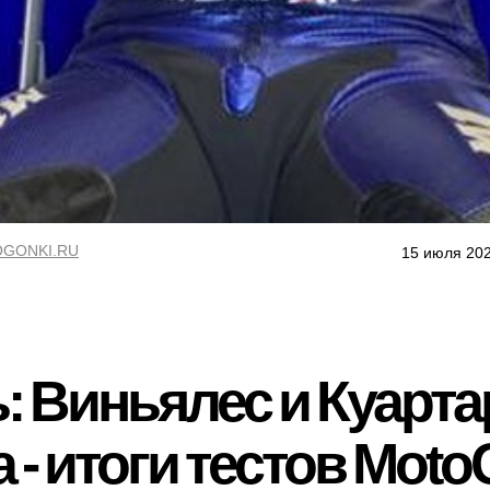
GONKI.RU
15 июля 202
: Виньялес и Куарт
 - итоги тестов Moto