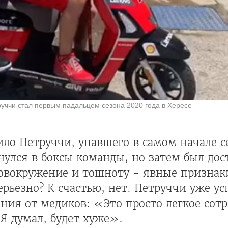
уччи стал первым падальцем сезона 2020 года в Хересе
ило Петруччи, упавшего в самом начале с
нулся в боксы команды, но затем был дос
ловокружение и тошноту - явные признак
ерьезно? К счастью, нет. Петруччи уже ус
ия от медиков: «Это просто легкое сотр
Я думал, будет хуже».