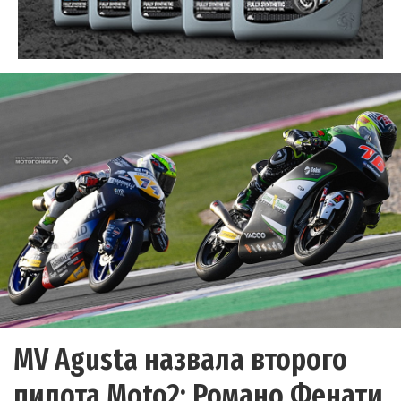
MV Agusta назвала второго
пилота Moto2; Романо Фенати