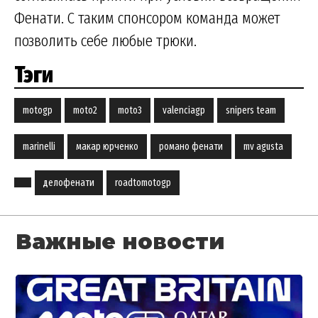
Фенати. С таким спонсором команда может
позволить себе любые трюки.
Тэги
motogp
moto2
moto3
valenciagp
snipers team
marinelli
макар юрченко
романо фенати
mv agusta
делофенати
roadtomotogp
Важные новости