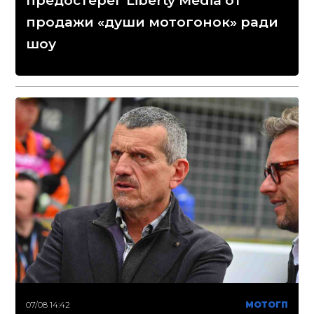
предостерег Liberty Media от
продажи «души мотогонок» ради
шоу
07/08 14:42
МОТОГП