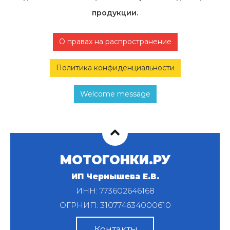
продукции.
О правах на распространение
Политика конфиденциальности
Welcome message
МОТОГОНКИ.РУ
ИП Чернышева Е.В.
ИНН: 773602646168
ОГРНИП: 310774634000610
Контакты