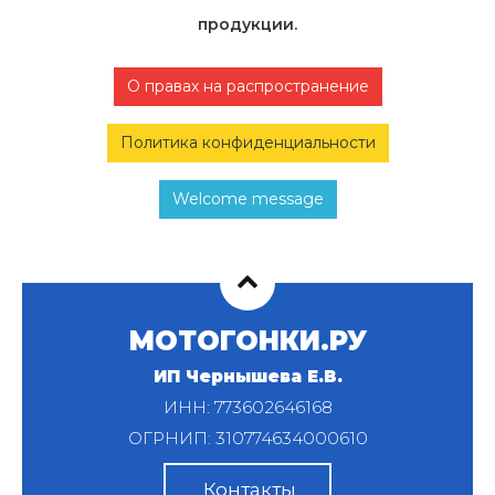
продукции.
О правах на распространение
Политика конфиденциальности
Welcome message
МОТОГОНКИ.РУ
ИП Чернышева Е.В.
ИНН: 773602646168
ОГРНИП: 310774634000610
Контакты