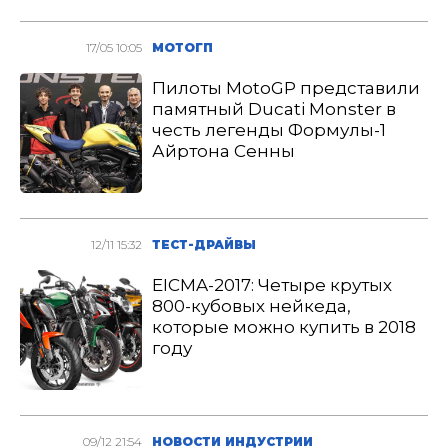
17/05 10:05
МОТОГП
Пилоты MotoGP представили
памятный Ducati Monster в
честь легенды Формулы-1
Айртона Сенны
12/11 15:32
ТЕСТ-ДРАЙВЫ
EICMA-2017: Четыре крутых
800-кубовых нейкеда,
которые можно купить в 2018
году
09/12 21:54
НОВОСТИ ИНДУСТРИИ