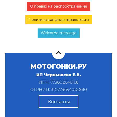
О правах на распространение
Политика конфиденциальности
Welcome message
МОТОГОНКИ.РУ
ИП Чернышева Е.В.
ИНН: 773602646168
ОГРНИП: 310774634000610
Контакты