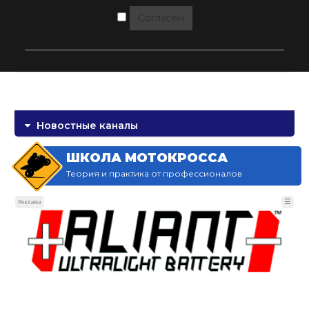
Согласен
Новостные каналы
ШКОЛА МОТОКРОССА
Теория и практика от профессионалов
☰
Реклама