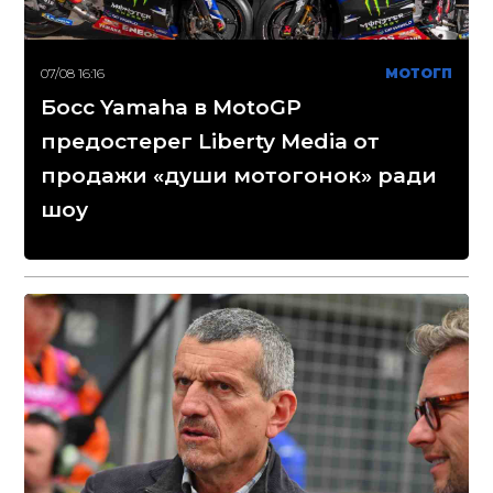
07/08 16:16
МОТОГП
Босс Yamaha в MotoGP
предостерег Liberty Media от
продажи «души мотогонок» ради
шоу