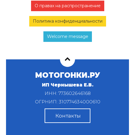
О правах на распространение
Политика конфиденциальности
Welcome message
МОТОГОНКИ.РУ
ИП Чернышева Е.В.
ИНН: 773602646168
ОГРНИП: 310774634000610
Контакты