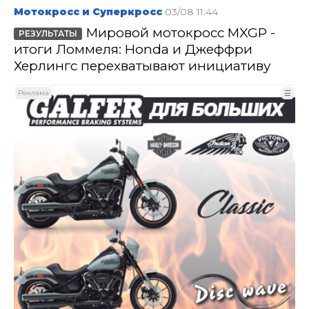
Мотокросс и Суперкросс
03/08 11:44
Мировой мотокросс MXGP -
РЕЗУЛЬТАТЫ
итоги Ломмеля: Honda и Джеффри
Херлингс перехватывают инициативу
Реклама
☰