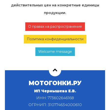
действительных цен на конкретные единицы
продукции.
О правах на распространение
Политика конфиденциальности
Welcome message
МОТОГОНКИ.РУ
ИП Чернышева Е.В.
ИНН: 773602646168
ОГРНИП: 310774634000610