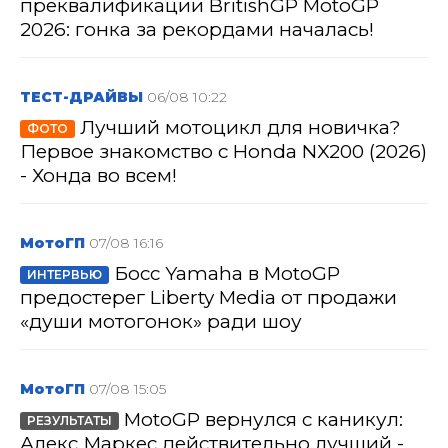
преквалификации BritishGP MotoGP
2026: гонка за рекордами началась!
ТЕСТ-ДРАЙВЫ
06/08 10:22
Лучший мотоцикл для новичка?
ФОТО
Первое знакомство с Honda NX200 (2026)
- Хонда во всем!
МотоГП
07/08 16:16
Босс Yamaha в MotoGP
ИНТЕРВЬЮ
предостерег Liberty Media от продажи
«души мотогонок» ради шоу
МотоГП
07/08 15:05
MotoGP вернулся с каникул:
РЕЗУЛЬТАТЫ
Алекс Маркес действительно лучший -