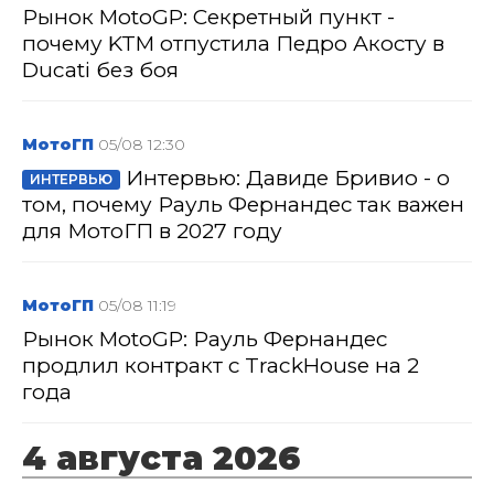
Рынок MotoGP: Секретный пункт -
почему KTM отпустила Педро Акосту в
Ducati без боя
МотоГП
05/08 12:30
Интервью: Давиде Бривио - о
ИНТЕРВЬЮ
том, почему Рауль Фернандес так важен
для МотоГП в 2027 году
МотоГП
05/08 11:19
Рынок MotoGP: Рауль Фернандес
продлил контракт с TrackHouse на 2
года
4 августа 2026