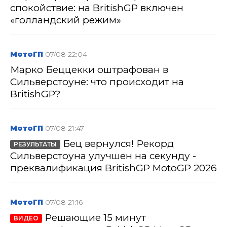
спокойствие: на BritishGP включен
«голландский режим»
МотоГП
07/08 22:04
Марко Беццекки оштрафован в
Сильверстоуне: что происходит на
BritishGP?
МотоГП
07/08 21:47
Бец вернулся! Рекорд
РЕЗУЛЬТАТЫ
Сильверстоуна улучшен на секунду -
преквалификация BritishGP MotoGP 2026
МотоГП
07/08 21:16
Решающие 15 минут
ВИДЕО