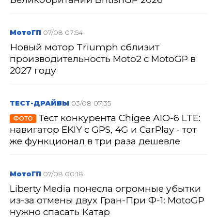
МотоГП
07/08 07:54
Новый мотор Triumph сблизит
производительность Moto2 с MotoGP в
2027 году
ТЕСТ-ДРАЙВЫ
03/08 07:35
Тест конкурента Chigee AIO-6 LTE:
ФОТО
навигатор EKIY с GPS, 4G и CarPlay - тот
же функционал в три раза дешевле
МотоГП
07/08 00:18
Liberty Media понесла огромные убытки
из-за отмены двух Гран-При Ф-1: MotoGP
нужно спасать Катар