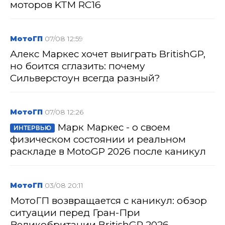
моторов KTM RC16
МотоГП
07/08 12:59
Алекс Маркес хочет выиграть BritishGP,
но боится сглазить: почему
Сильверстоун всегда разный?
МотоГП
07/08 12:26
Марк Маркес - о своем
ИНТЕРВЬЮ
физическом состоянии и реальном
раскладе в MotoGP 2026 после каникул
МотоГП
03/08 20:11
МотоГП возвращается с каникул: обзор
ситуации перед Гран-При
Великобритании BritishGP 2026