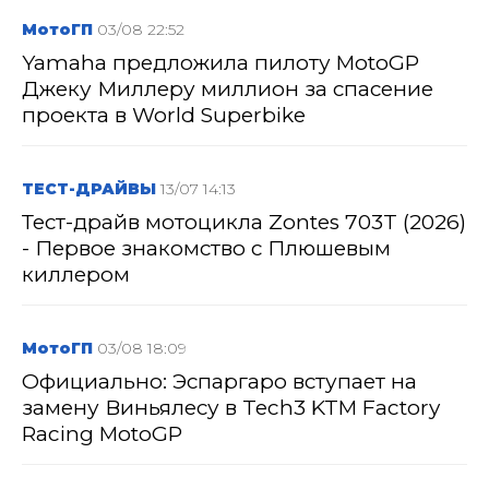
МотоГП
03/08 22:52
Yamaha предложила пилоту MotoGP
Джеку Миллеру миллион за спасение
проекта в World Superbike
ТЕСТ-ДРАЙВЫ
13/07 14:13
Тест-драйв мотоцикла Zontes 703T (2026)
- Первое знакомство с Плюшевым
киллером
МотоГП
03/08 18:09
Официально: Эспаргаро вступает на
замену Виньялесу в Tech3 KTM Factory
Racing MotoGP