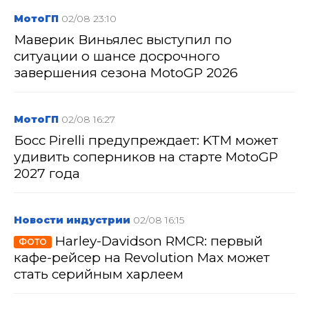
МотоГП
02/08 23:10
Маверик Виньялес выступил по
ситуации о шансе досрочного
завершения сезона MotoGP 2026
МотоГП
02/08 16:27
Босс Pirelli предупреждает: KTM может
удивить соперников на старте MotoGP
2027 года
Новости индустрии
02/08 16:15
Harley-Davidson RMCR: первый
ФОТО
кафе-рейсер на Revolution Max может
стать серийным харлеем