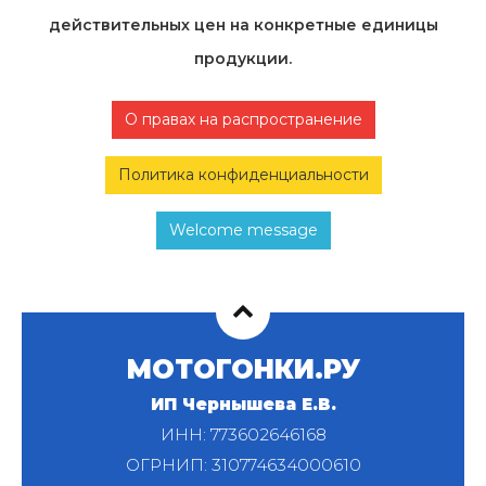
действительных цен на конкретные единицы
продукции.
О правах на распространение
Политика конфиденциальности
Welcome message
МОТОГОНКИ.РУ
ИП Чернышева Е.В.
ИНН: 773602646168
ОГРНИП: 310774634000610