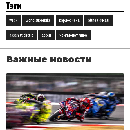
Тэги
wsbk
world superbike
карлос чека
althea ducati
assen tt circuit
ассен
чемпионат мира
Важные новости