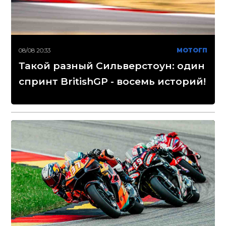
08/08 20:33
МОТОГП
Такой разный Сильверстоун: один
спринт BritishGP - восемь историй!