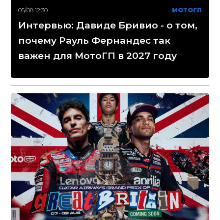
05/08 12:30
МОТОГП
Интервью: Давиде Бривио - о том,
почему Рауль Фернандес так
важен для МотоГП в 2027 году