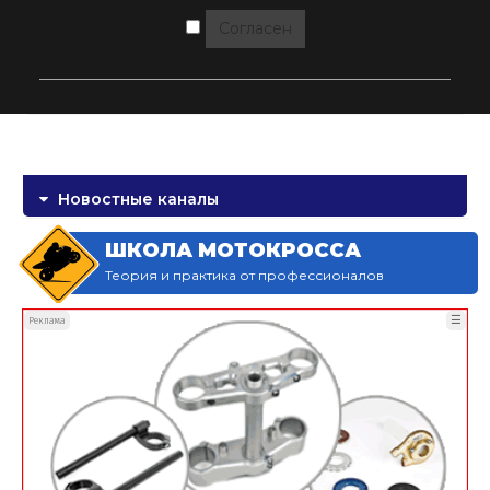
Согласен
Новостные каналы
ШКОЛА МОТОКРОССА
Теория и практика от профессионалов
☰
Реклама