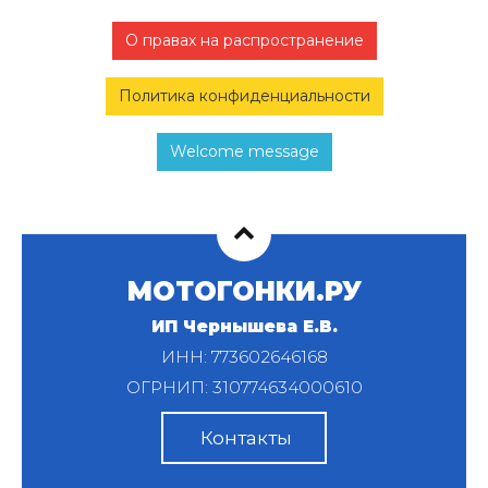
О правах на распространение
Политика конфиденциальности
Welcome message
МОТОГОНКИ.РУ
ИП Чернышева Е.В.
ИНН: 773602646168
ОГРНИП: 310774634000610
Контакты