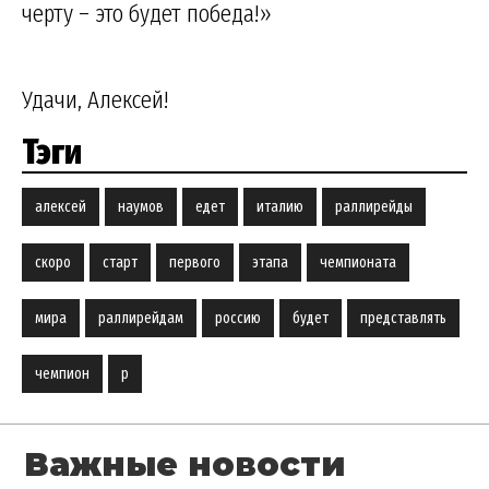
черту – это будет победа!»
Удачи, Алексей!
Тэги
алексей
наумов
едет
италию
раллирейды
скоро
старт
первого
этапа
чемпионата
мира
раллирейдам
россию
будет
представлять
чемпион
р
Важные новости