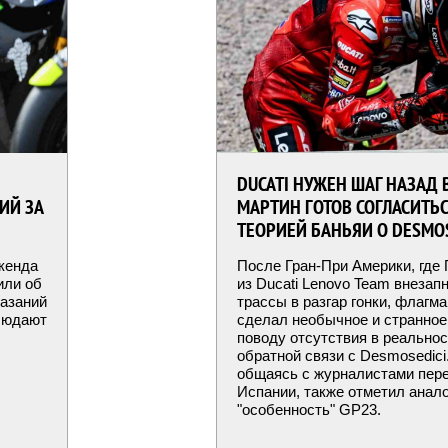
DUCATI НУЖЕН ШАГ НАЗАД 
ИЙ ЗА
МАРТИН ГОТОВ СОГЛАСИТЬС
ТЕОРИЕЙ БАНЬЯИ О DESMOS
икенда
После Гран-При Америки, где
или об
из Ducati Lenovo Team внезап
казаний
трассы в разгар гонки, флагм
блюдают
сделал необычное и странное
поводу отсутствия в реальнос
обратной связи с Desmosedici
общаясь с журналистами пере
Испании, также отметил анал
"особенность" GP23.