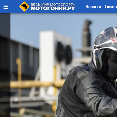
≡
Новости
Сюже