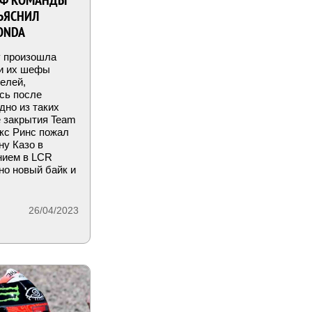
ЕФ КОМАНДЫ
БЪЯСНИЛ
HONDA
у произошла
 и их шефы
елей,
сь после
дно из таких
 закрытия Team
екс Ринс пожал
у Казо в
нием в LCR
но новый байк и
26/04/2023