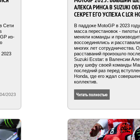
ЛСЯ
MOTOGP 2023: БЫВШИЙ Ш
АЛЕКСА РИНСА В SUZUKI О
СЕКРЕТ ЕГО УСПЕХА С LCR 
в Сети
В паддоке MotoGP в 2023 год
s
масса перестановок - пилоты
oGP из-
меняли команды и производит
ю
воссоединялись и расставали
многих лет сотрудничества. О
 2023
расставаний произошло после
Suzuki Ecstar: в Валенсии Ал
руку шефу своей команды Ман
последний раз перед вступле
Honda, где его ждал совершен
коллектив.
Читать полностью
/04/2023