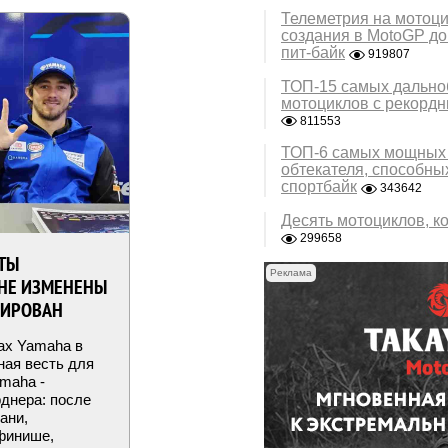
Телеметрия на мотоци
создания в MotoGP до
пит-байк
919807
ТОП-15 самых дально
мотоциклов с рекорд
811553
ТОП-6 самых мощных 
обтекателя, способны
спортбайк
343642
Десять мотоциклов, к
299658
АТЫ
Реклама
ЕНЕ ИЗМЕНЕНЫ
ЗИРОВАН
хах Yamaha в
ная весть для
maha -
рднера: после
ани,
финише,