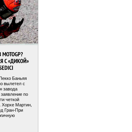
В MOTOGP?
Я С «ДИКОЙ»
EDICI
 Пекко Баньяя
но вылетел с
ан завода
 заявление по
ти четкой
. Хорхе Мартин,
д Гран-При
огичную