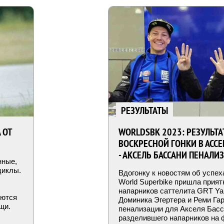
РЕЗУЛЬТАТЫ
 ОТ
WORLDSBK 2023: РЕЗУЛЬТ
ВОСКРЕСНОЙ ГОНКИ В АСС
- АКСЕЛЬ БАССАНИ ПЕНАЛИ
нные,
циклы.
Вдогонку к новостям об успе
World Superbike пришла прият
напарников саттелита GRT Ya
яются
Доминика Эгертера и Реми Га
щи.
пенализации для Акселя Басс
разделившего напарников на 