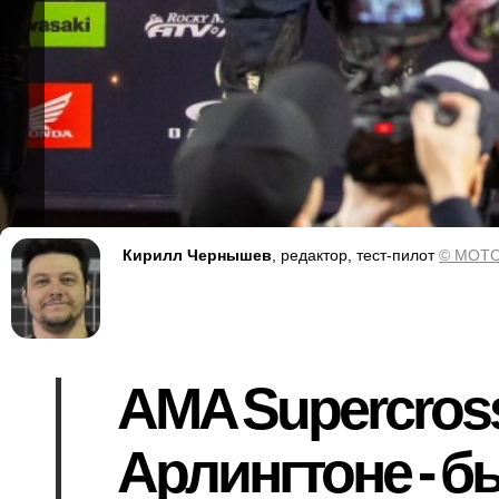
Кирилл Чернышев
, редактор, тест-пилот
© MOTO
AMA Supercross
Арлингтоне - б