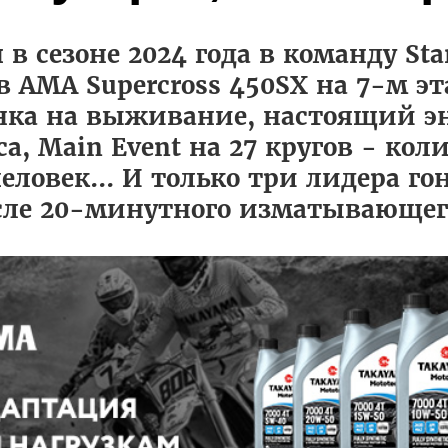
в сезоне 2024 года в команду Sta
 AMA Supercross 450SX на 7-м эт
онка на выживание, настоящий э
а, Main Event на 27 кругов - кол
еловек... И только три лидера го
сле 20-минутного изматывающего