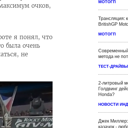
МОТОГП
 максимум очков,
Трансляция: 
BritishGP Mo
МОТОГП
оте я понял, что
то была очень
Современный 
аться, не
метода не по
ТЕСТ-ДРАЙВЫ
2-литровый м
Голдвинг дей
Honda?
НОВОСТИ ИН
Джек Миллер:
казачок - люб