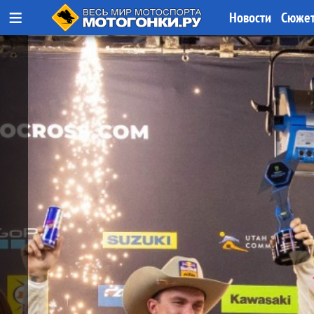
≡
Новости
Сюже