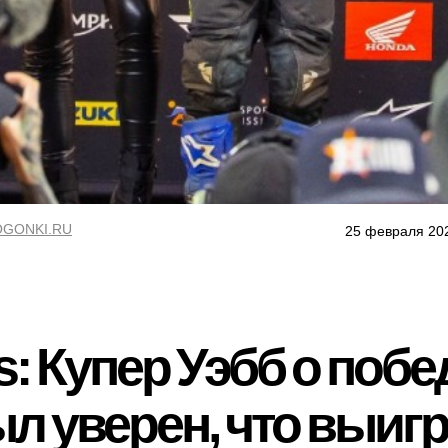
GONKI.RU
25 февраля 20
: Купер Уэбб о побе
ыл уверен, что выигр