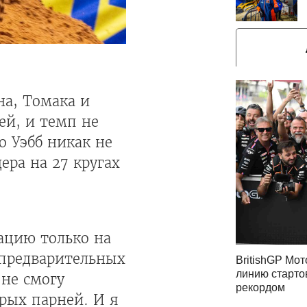
на, Томака и
ей, и темп не
о Уэбб никак не
ера на 27 кругах
уацию только на
в предварительных
BritishGP Мот
линию старто
 не смогу
рекордом
рых парней. И я