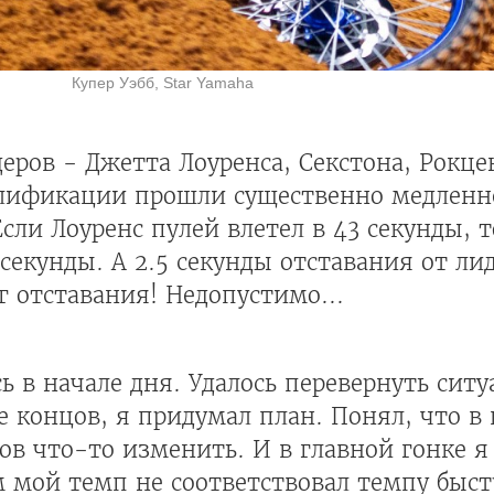
Купер Уэбб, Star Yamaha
деров - Джетта Лоуренса, Секстона, Рокце
валификации прошли существенно медленн
ли Лоуренс пулей влетел в 43 секунды, т
секунды. А 2.5 секунды отставания от лид
г отставания! Недопустимо...
ь в начале дня. Удалось перевернуть сит
це концов, я придумал план. Понял, что 
ов что-то изменить. И в главной гонке я
м мой темп не соответствовал темпу быст