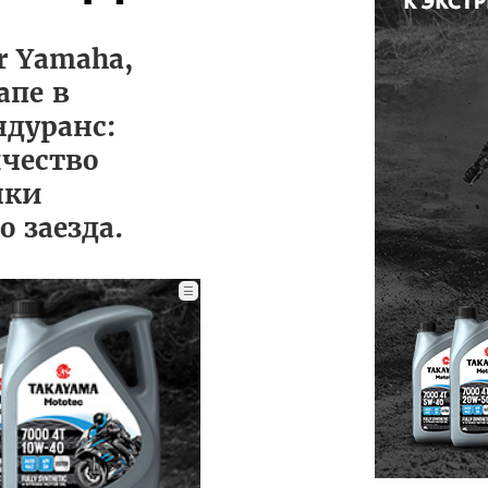
r Yamaha,
апе в
ндуранс:
ичество
нки
 заезда.
☰