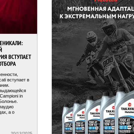
ЕНИКАЛИ:
Й
ИЯ ВСТУПАЕТ
ОТБОРА
енности,
ati вступает в
ании.
 выдающейся
Campioni in
 Болонье.
лаудио
ах, а о
20/12/2025