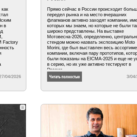
 как
Прямо сейчас в России происходит боль
стал
передел рынка и на место вчерашних
йским
флагманов активно заходят компании, им
н в
которых мы знаем, но которые не были та
од
широко представлены. На выставке
M,
Мотовесна-2026, определенно, централь
 Factory
стендом можно назвать экспозицию Moto
нность
Morini, где был выставлен весь ассортим
и
компании, включая пару прототипов, кото
были показаны на EICMA-2025 и еще не 
а
в серию, но их уже активно тестируют в
России.
Читать полностью
27/04/2026
3/04
☰