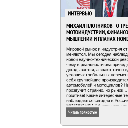
ИНТЕРВЬЮ
МИХАИЛ ПЛОТНИКОВ - О ТР
МОТОИНДУСТРИИ, ФИНАНС
МЫШЛЕНИИ И ПЛАНАХ HOND
Мировой рынок и индустрия с
меняются. Мы сегодня наблюд
новой научно-технической рев
чему в реальности она приведе
догадывается, а знают точно е
условиях глобальных перемен
себя крупнейшие производите
автомобилей и мотоциклов? На
прозвучит странно, но рынок
позитиве! Какие интересные т
наблюдаются сегодня в России
МОТОГОНКИ.РУ рассказал ис
директор Honda Motor RUS Ми
Читать полностью
Плотников.