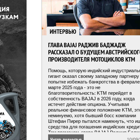
ИНТЕРВЬЮ
ГЛАВА BAJAJ РАДЖИВ БАДЖАДЖ
РАССКАЗАЛ О БУДУЩЕМ АВСТРИЙСКОГ
ПРОИЗВОДИТЕЛЯ МОТОЦИКЛОВ KTM
Помощь, которую индийский индустриал
гигант оказал своему западному партнеру
попытке избежать банкротства в феврале
марте 2025 года - это не
благотворительность: KTM перейдет в
собственность BAJAJ в 2026 году, когда
истечет действие опциона. Учитывая
реальное финансовое положение KTM, эт
неминуемо, хотя бывший босс компании
Штефан Пирер пытался намекнуть, что и
средства для погашения индийских креди
Тем временем, глава BAJAJ Раджив Бад
(Rajiv Bajaj) намекнул на свой план
Читать полностью
10/09