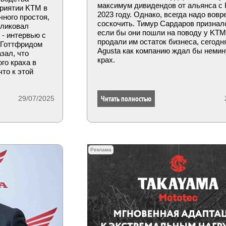
максимум дивидендов от альянса с
приятии KTM в
2023 году. Однако, всегда надо вовр
ного простоя,
соскочить. Тимур Сардаров призналс
бликовал
если бы они пошли на поводу у KTM
- интервью с
продали им остаток бизнеса, сегод
 Готтфридом
Agusta как компанию ждал бы неми
зал, что
крах.
го краха в
 что к этой
Читать полностью
29/07/2025
Реклама