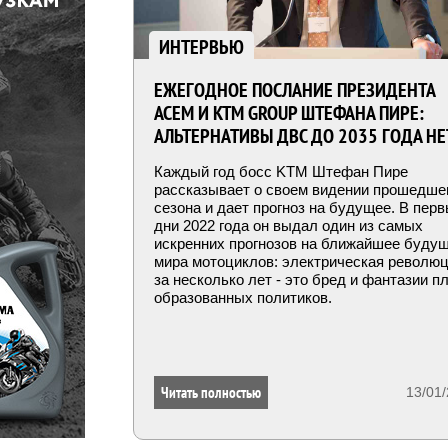
ИНТЕРВЬЮ
ЕЖЕГОДНОЕ ПОСЛАНИЕ ПРЕЗИДЕНТА
ACEM И KTM GROUP ШТЕФАНА ПИРЕ:
АЛЬТЕРНАТИВЫ ДВС ДО 2035 ГОДА НЕ
Каждый год босс KTM Штефан Пире
рассказывает о своем видении прошедше
сезона и дает прогноз на будущее. В пер
дни 2022 года он выдал один из самых
искренних прогнозов на ближайшее буду
мира мотоциклов: электрическая револю
за несколько лет - это бред и фантазии п
образованных политиков.
Читать полностью
13/01