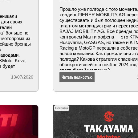
Прошло уже полгода с того момента,
холдинг PIERER MOBILITY AG пере
меникали
существовать и был поглощен инди
 для своих
гигантом мотоиндустрии и перестрое
телей
BAJAJ MOBILITY AG. Все бренды п
na" больше не
контролем Маттигхофена — это KT
 мотопрома из
Husqvarna, GASGAS, но также и KTM
нейшие бренды
Racing в MotoGP перешли в собстве
а
новой компании. Как прожили они эт
заводами,
полгода? Какова стратегия спасения
XMoto, Kove,
обанкротившейся в ноябре 2024 год
е будет
австрийской компании?
икации их
Читать полностью
являться
13/07/2026
 Ohlins,
А это уже
Реклама