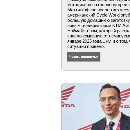
мотоциклов на головном пред
Маттигхофене после трехмесяч
американский Cycle World опу
большую домашнюю заготовку 
новым гендиректором KTM AG
Ноймайстером, который расска
спасло компанию от неминуемо
январе 2025 года... ну, и о том,
ситуации привело.
Читать полностью