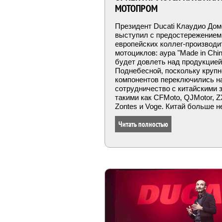
МОТОПРОМ
Президент Ducati Клаудио До
выступил с предостережением
европейских коллег-производи
мотоциклов: аура "Made in Chi
будет довлеть над продукцией
Поднебесной, поскольку круп
компонентов переключились н
сотрудничество с китайскими 
такими как CFMoto, QJMotor, Z
Zontes и Voge. Китай больше н
"китаем", как только в специф
Читать полностью
мотоциклов серийно начнут по
мировые компоненты — Brembo,
Showa, Nissin, Bosch, Marelli. 
произошло!