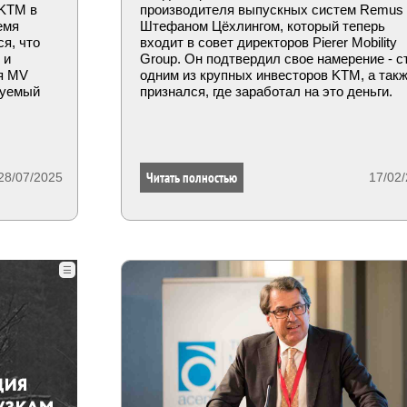
 KTM в
производителя выпускных систем Remus
емя
Штефаном Цёхлингом, который теперь
я, что
входит в совет директоров Pierer Mobility
 и
Group. Он подтвердил свое намерение - с
ня MV
одним из крупных инвесторов KTM, а так
нуемый
признался, где заработал на это деньги.
Читать полностью
28/07/2025
17/02
☰