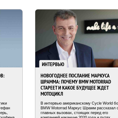
ИНТЕРВЬЮ
В:
НОВОГОДНЕЕ ПОСЛАНИЕ МАРКУСА
ШРАММА: ПОЧЕМУ BMW MOTORRAD
СТАРЕЕТ И КАКОЕ БУДУЩЕЕ ЖДЕТ
МОТОЦИКЛ
тики
В интервью американскому Cycle World б
тефан
BMW Motorrad Маркус Шрамм рассказал 
ерь,
главных вызовах, стоящих перед его
игхофена
компанией накануне 2020 года и путях,