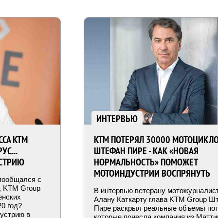
ИНТЕРВЬЮ
ССА KTM
KTM ПОТЕРЯЛ 30000 МОТОЦИКЛО
С...
ШТЕФАН ПИРЕ - КАК «НОВАЯ
СТРИЮ
НОРМАЛЬНОСТЬ» ПОМОЖЕТ
МОТОИНДУСТРИИ ВОСПРЯНУТЬ
пообщался с
G, KTM Group
В интервью ветерану мотожурналис
енских
Алану Каткарту глава KTM Group Ш
20 год?
Пире раскрыл реальные объемы пот
дустрию в
которые понесла компания из Матт