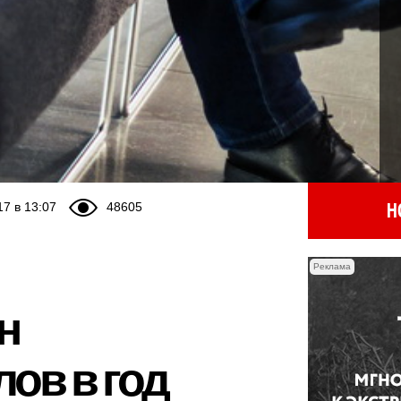
Н
17 в 13:07
48605
Реклама
н
ов в год