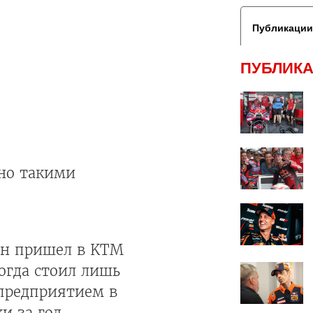
Публикации
ПУБЛИКА
нно такими
Он пришел в KTM
тогда стоил лишь
 предприятием в
 за год,