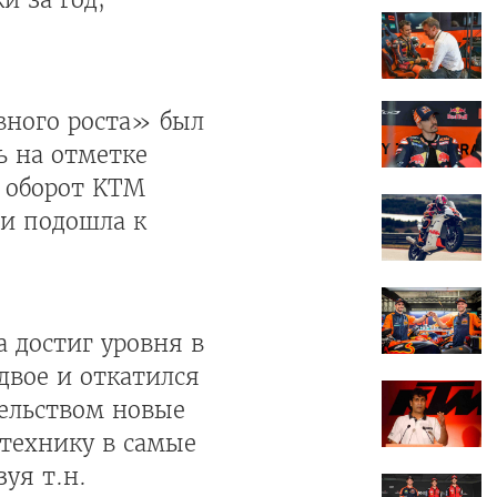
вного роста» был
ь на отметке
я оборот KTM
 и подошла к
 достиг уровня в
двое и откатился
тельством новые
технику в самые
уя т.н.