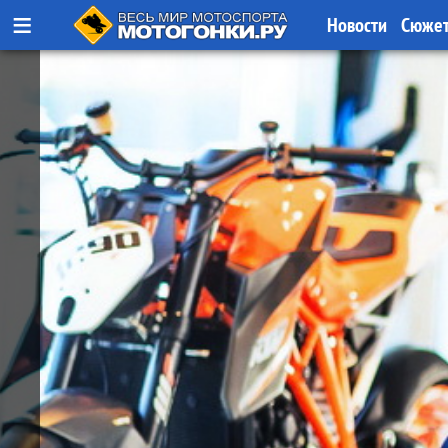
≡
Новости
Сюже