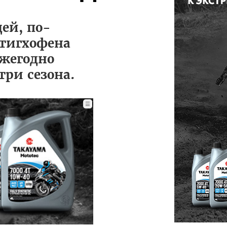
ей, по-
ттигхофена
ежегодно
три сезона.
☰