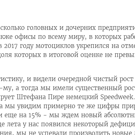
есколько головных и дочерних предприят
кже офисы по всему миру, в которых раб
в 2017 году мотоциклов укрепился на отм
 доля которых в итоговой оценке не превы
стику, и видели очередной чистый рост 
му, а тогда мы имели существенный рост
ирует Штефана Пире немецкий Speedweek.
да мы увидим примерно те же цифры прир
ли еще на 15% - мы ждем новый абсолютн
нце лета у нас появился некоторый дефиц
ания, мы не успевали производить новые