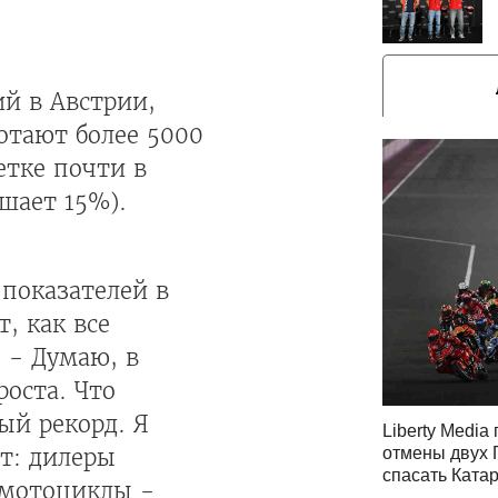
ий в Австрии,
отают более 5000
етке почти в
шает 15%).
показателей в
, как все
 - Думаю, в
оста. Что
ый рекорд. Я
Liberty Media
отмены двух 
ит: дилеры
спасать Ката
 мотоциклы -