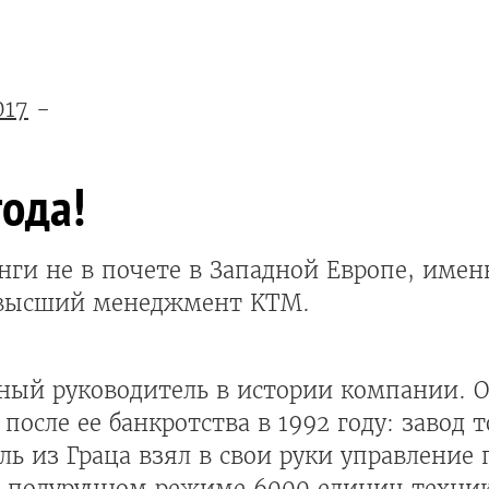
017
-
года!
нги не в почете в Западной Европе, име
 высший менеджмент KTM.
ный руководитель в истории компании. 
после ее банкротства в 1992 году: завод 
ль из Граца взял в свои руки управление
 полуручном режиме 6000 единиц техники