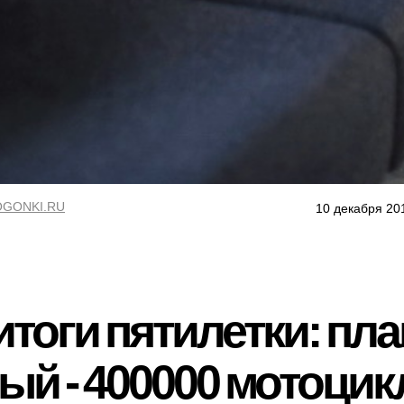
GONKI.RU
10 декабря 20
тоги пятилетки: пла
й - 400000 мотоцикл