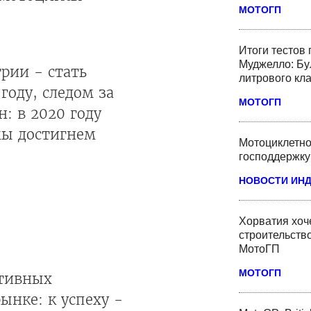
МОТОГП
Итоги тестов
Муджелло: Бу
трии - стать
литрового кл
оду, следом за
МОТОГП
: в 2020 году
мы достигнем
Мотоциклетно
господдержку
НОВОСТИ ИН
Хорватия хоче
строительство
МотоГП
МОТОГП
ртивных
ынке: к успеху -