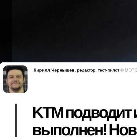
Кирилл Чернышев
, редактор, тест-пилот
© MOTO
KTM подводит и
выполнен! Новы