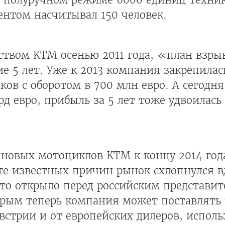
ентом насчитывал 150 человек.
ством KTM осенью 2011 года, «план взры
ие 5 лет. Уже к 2013 компания закрепилас
ков с оборотом в 700 млн евро. А сегодн
рд евро, прибыль за 5 лет тоже удвоилась
новых мотоциклов KTM к концу 2014 года
ете известных причин рынок схлопнулся в
 это открыло перед российским представи
орым теперь компания может поставлять 
стрии и от европейских дилеров, использ