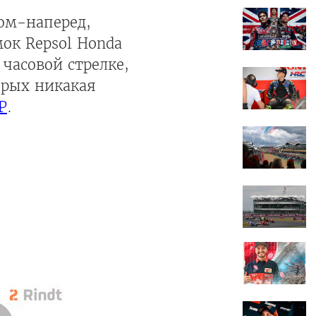
дом-наперед,
мок Repsol Honda
 часовой стрелке,
орых никакая
P
.