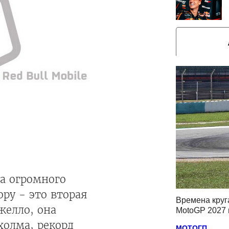
за огромного
ору - это вторая
Времена круг
желло, она
MotoGP 2027 
холма, рекорд
МОТОГП