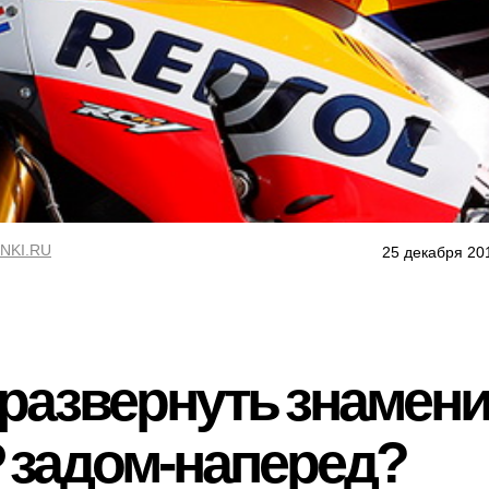
NKI.RU
25 декабря 20
и развернуть знамен
 задом-наперед?