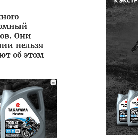
много
громный
ов. Они
нии нельзя
ют об этом
☰