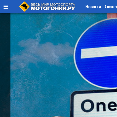
≡
Новости
Сюже