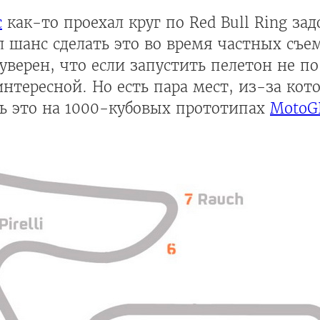
с
как-то проехал круг по Red Bull Ring за
ыл шанс сделать это во время частных съе
 уверен, что если запустить пелетон не по
интересной. Но есть пара мест, из-за кот
ть это на 1000-кубовых прототипах
MotoG