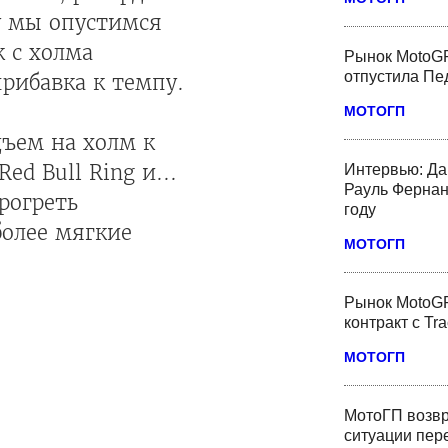
ту мы опустимся
к с холма
Рынок MotoGP
отпустила Пед
прибавка к темпу.
МОТОГП
дъем на холм к
ed Bull Ring и...
Интервью: Да
Рауль Фернан
рогреть
году
более мягкие
МОТОГП
Рынок MotoGP
контракт с Tr
МОТОГП
МотоГП возвр
ситуации пер