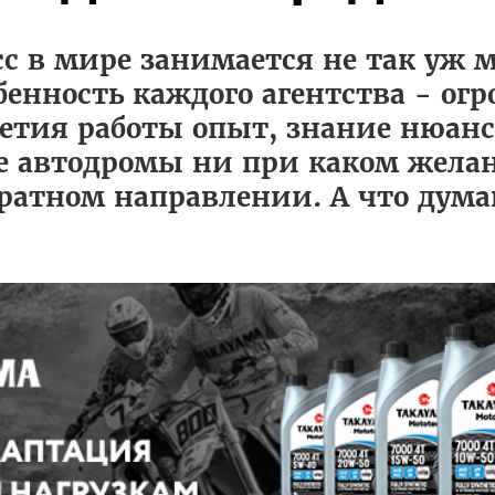
с в мире занимается не так уж 
бенность каждого агентства - о
етия работы опыт, знание нюанс
е автодромы ни при каком жела
братном направлении. А что дума