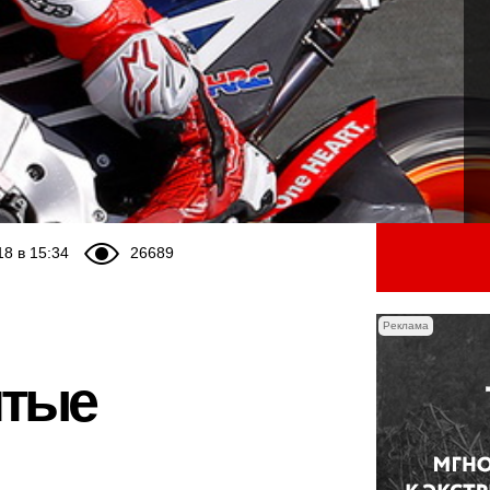
18 в 15:34
26689
Реклама
итые