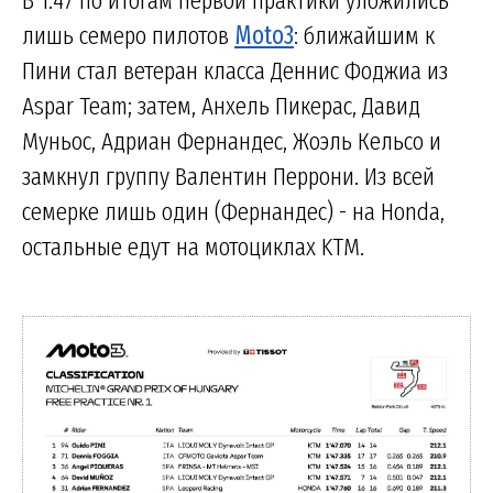
лишь семеро пилотов
Moto3
: ближайшим к
Пини стал ветеран класса Деннис Фоджиа из
Aspar Team; затем, Анхель Пикерас, Давид
Муньос, Адриан Фернандес, Жоэль Кельсо и
замкнул группу Валентин Перрони. Из всей
семерке лишь один (Фернандес) - на Honda,
остальные едут на мотоциклах KTM.