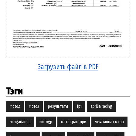
Загрузить файл в PDF
Тэги
moto2
moto3
результаты
fp1
aprilia racing
hungariangp
motogp
мото гран-при
чемпионат мира