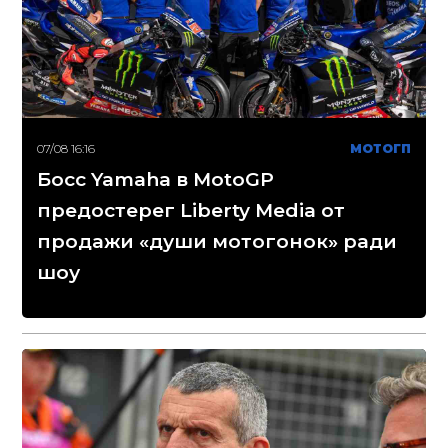
07/08 16:16
МОТОГП
Босс Yamaha в MotoGP
предостерег Liberty Media от
продажи «души мотогонок» ради
шоу