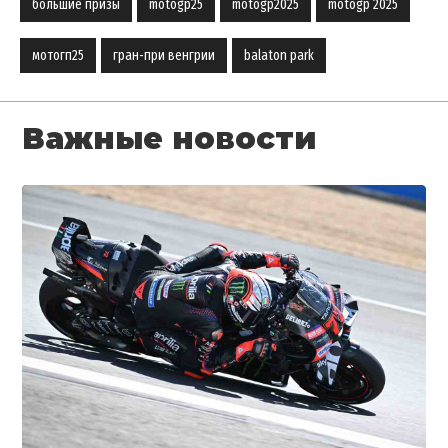
большие призы
motogp25
motogp2025
motogp 2025
мотогп25
гран-при венгрии
balaton park
Важные новости