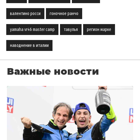
валентино росси
гоночное ранчо
yamaha vr46 master camp
тавулья
регион марке
наводнение в италии
Важные новости