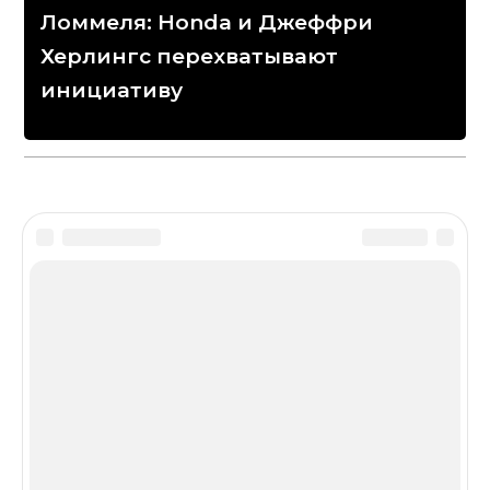
Ломмеля: Honda и Джеффри
Херлингс перехватывают
инициативу
Disclaimer
Сетевое издание «МОТОГОНКИ.РУ»
(зарегистрировано Федеральной службой по надзору
в сфере связи, информационных технологий и
массовых коммуникаций (Роскомнадзор) 06.12.2016 св-
во о регистрации ЭЛ № ФС77–67891) является
крупнейшим в российском сегменте Интернет