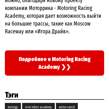
можно, благодаря новому проекту
компании Моторрика - Motoring Racing
Academy, которая дает возможность выйти
на большие трассы, такие как Moscow
Raceway или «Игора Драйв».
Подробнее о Motoring Racing
Academy
❯❯
Тэги
motogp
vr46 riders academy
motor ranch