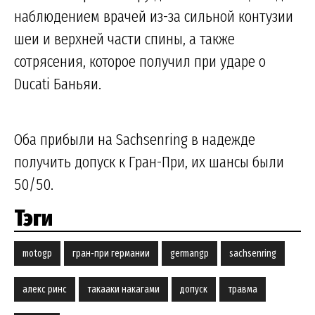
наблюдением врачей из-за сильной контузии
шеи и верхней части спины, а также
сотрясения, которое получил при ударе о
Ducati Баньяи.
Оба прибыли на Sachsenring в надежде
получить допуск к Гран-При, их шансы были
50/50.
Тэги
motogp
гран-при германии
germangp
sachsenring
алекс ринс
такааки накагами
допуск
травма