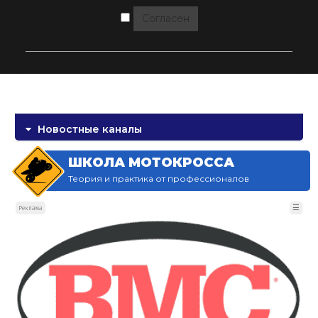
Согласен
Новостные каналы
ШКОЛА МОТОКРОССА
Теория и практика от профессионалов
☰
Реклама