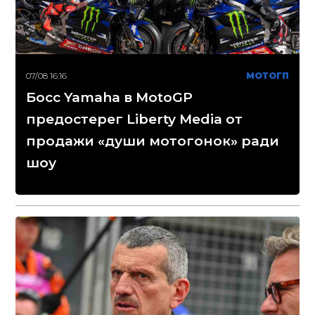
07/08 16:16
МОТОГП
Босс Yamaha в MotoGP
предостерег Liberty Media от
продажи «души мотогонок» ради
шоу