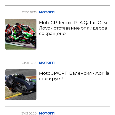
12/03 16:35
МОТОГП
MotoGP Тесты IRTA Qatar: Сэм
Лоус - отставание от лидеров
сокращено
31/01 23:14
МОТОГП
MotoGP/CRT: Валенсия - Aprilia
шокирует!
31/01 00:20
МОТОГП