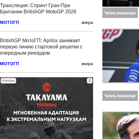
Трансляция: Спринт Гран-При
Британии BritishGP MotoGP 2026
Читать полностью
МОТОГП
вчера
BritishGP МотоГП: Aprilia занимает
первую линию стартовой решетки с
очередным рекордом
МОТОГП
вчера
Реклама
☰
Читать полностью