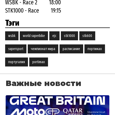
WSBK - Race 2 18:00
STK1000 - Race 19:15
Тэги
wsbk
world superbike
ejc
stk1000
stk600
supersport
чемпионат мира
расписание
портимао
португалия
portimao
Важные новости