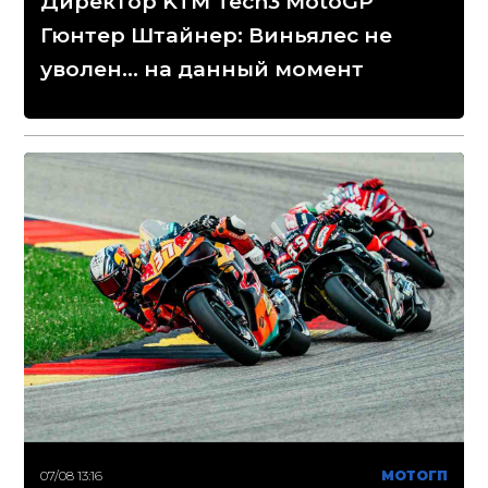
Директор KTM Tech3 MotoGP
Гюнтер Штайнер: Виньялес не
уволен... на данный момент
07/08 13:16
МОТОГП