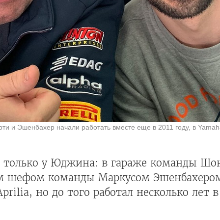
ти и Эшенбахер начали работать вместе еще в 2011 году, в Yamah
е только у Юджина: в гараже команды Ш
им шефом команды Маркусом Эшенбахером
Aprilia, но до того работал несколько лет 