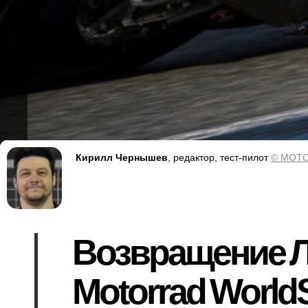
Кирилл Чернышев
, редактор, тест-пилот
© MOTO
Возвращение Л
Motorrad World