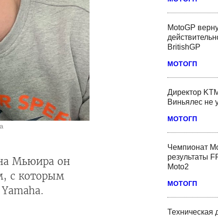
MotoGP верну
действительн
BritishGP
МОТОГП
Директор KTM
Виньялес не 
МОТОГП
a
Чемпионат Мо
результаты FP
она Мьюира он
Moto2
, с которым
МОТОГП
в Yamaha.
Техническая 