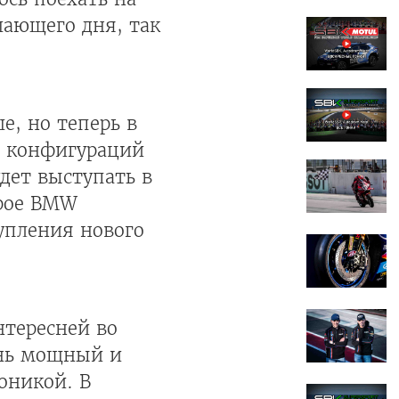
шающего дня, так
е, но теперь в
ух конфигураций
дет выступать в
орое BMW
тупления нового
нтересней во
ень мощный и
оникой. В