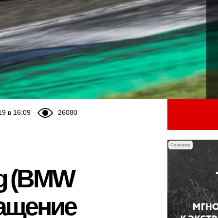
19 в 16:09
26080
Реклама
g (BMW
ращение