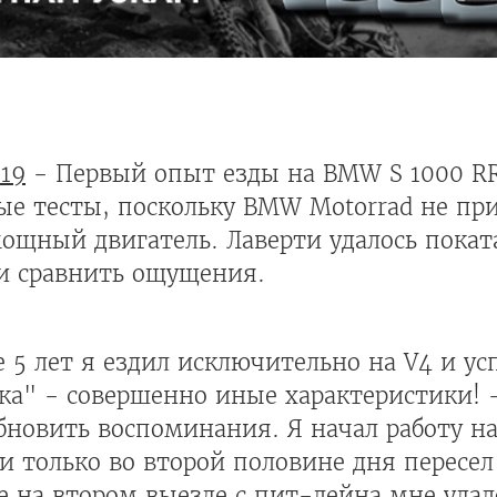
19
- Первый опыт езды на BMW S 1000 R
ые тесты, поскольку BMW Motorrad не при
мощный двигатель. Лаверти удалось покат
и сравнить ощущения.
 5 лет я ездил исключительно на V4 и ус
рка" - совершенно иные характеристики! 
обновить воспоминания. Я начал работу н
и только во второй половине дня пересел
е на втором выезде с пит-лейна мне удал