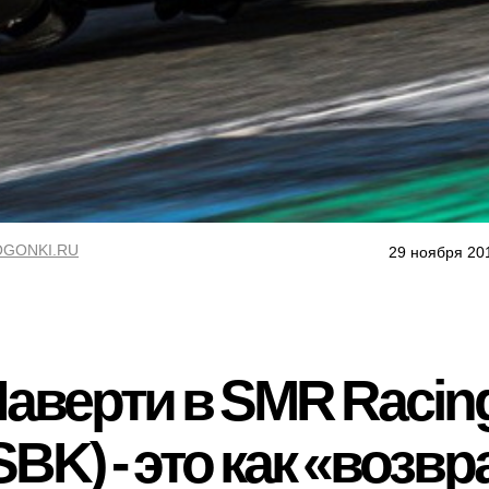
GONKI.RU
29 ноября 20
аверти в SMR Racin
SBK) - это как «возв