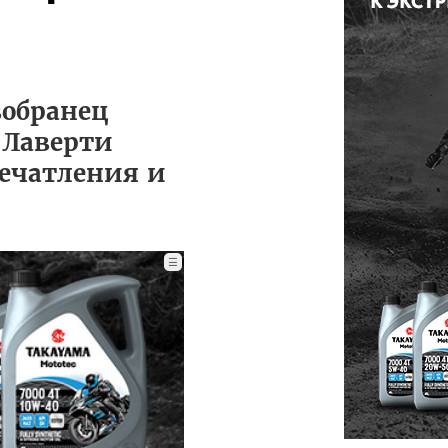
вобранец
 Лаверти
печатления и
☰