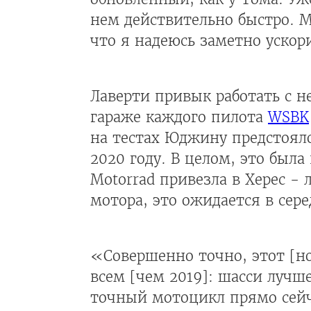
нем действительно быстро. 
что я надеюсь заметно ускор
Лаверти привык работать с н
гараже каждого пилота
WSBK
на тестах Юджину предстояло
2020 году. В целом, это был
Motorrad привезла в Херес -
мотора, это ожидается в сер
«Совершенно точно, этот [но
всем [чем 2019]: шасси лучш
точный мотоцикл прямо сейча