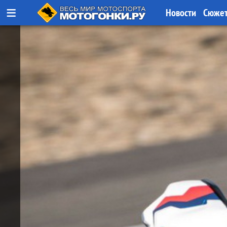
≡
Новости
Сюже