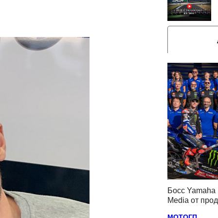
Босс Yamaha 
Media от про
МОТОГП