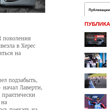
Публикации
ПУБЛИКА
R поколения
везла в Херес
аться на
пел подзабыть,
- начал Лаверти,
а практически
 на
ось поехать на