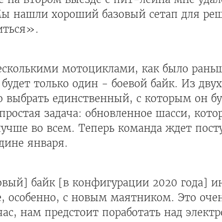
Мы нашли хороший базовый сетап для ре
иться».
есколькими мотоциклами, как было раньш
будет только один - боевой байк. Из дв
 выбрать единственный, с которым он бу
а простая задача: обновленное шасси, кот
 лучше во всем. Теперь команда ждет пос
едине января.
вый] байк [в конфигурации 2020 года] и
е, особенно, с новым маятником. Это оч
с, нам предстоит поработать над электр