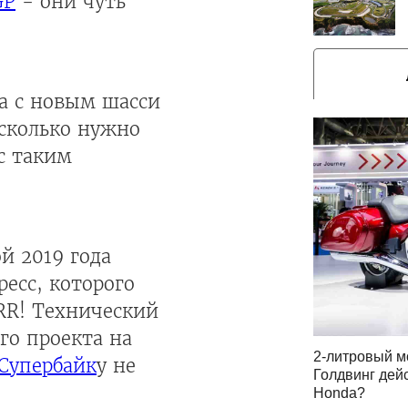
GP
- они чуть
ва с новым шасси
 сколько нужно
с таким
й 2019 года
есс, которого
RR! Технический
го проекта на
2-литровый м
Супербайк
у не
Голдвинг дей
Honda?