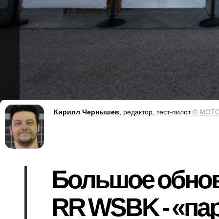
Кирилл Чернышев
, редактор, тест-пилот
© MOTO
Большое обнов
RR WSBK - «пар