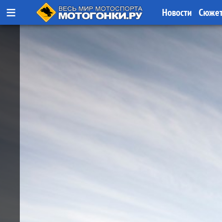
≡
Новости
Сюже