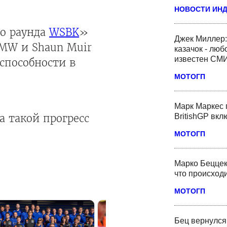
НОВОСТИ ИН
го раунда
WSBK
»
Джек Миллер:
 BMW и Shaun Muir
казачок - люб
известен СМ
оспособности в
МОТОГП
Марк Маркес 
BritishGP вк
 такой прогресс
МОТОГП
Марко Беццек
что происходи
МОТОГП
Бец вернулся