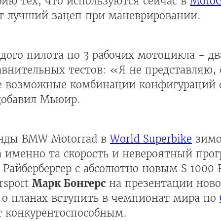
бию тех, что используются сейчас в
Moto
т лучший зацеп при маневрировании.
дого пилота по 3 рабочих мотоцикла - д
авнительных тестов: «Я не представляю,
се возможные комбинации конфигураций 
добавил Мьюир.
анды BMW Motorrad в
World Superbike
зимо
а именно та скорость и невероятный прогр
 Райбербергер с абсолютно новым S 1000 
rsport
Марк Бонгерс
на презентации ново
 о планах вступить в чемпионат мира по
т конкурентоспособным.