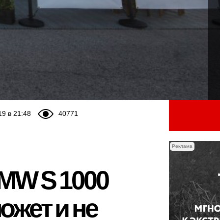
19 в 21:48
40771
Реклама
MW S 1000
ожет и не