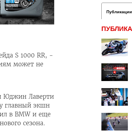
Публикации
ПУБЛИКА
йда S 1000 RR, -
ниям может не
и Юджин Лаверти
ому главный экшн
пил в BMW и еще
нового сезона.