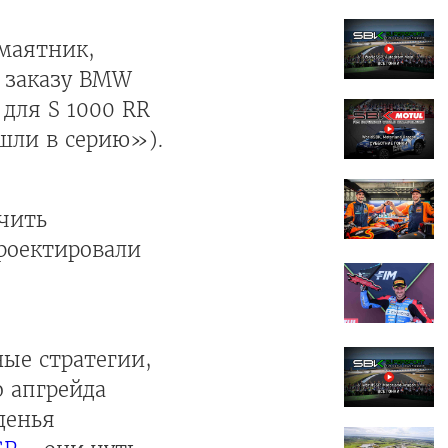
 маятник,
о заказу BMW
для S 1000 RR
шли в серию»).
чить
роектировали
.
ые стратегии,
 апгрейда
денья