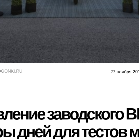
GONKI.RU
27 ноября 20
ление заводского B
ы дней для тестов м