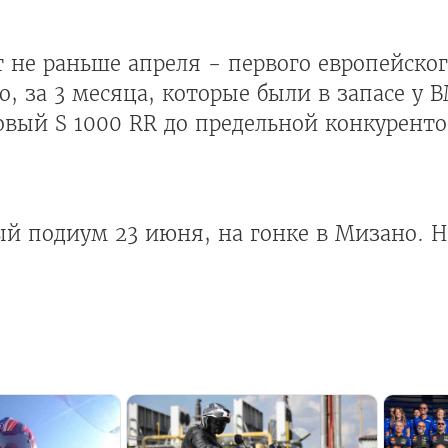
 не раньше апреля - первого европейско
ко, за 3 месяца, которые были в запасе у
новый S 1000 RR до предельной конкурент
 подиум 23 июня, на гонке в Мизано. На