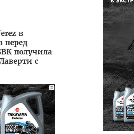
erez в
в перед
SBK получила
Лаверти с
☰