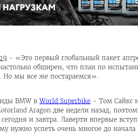
19
- «Это первый глобальный пакет апгре
 настолько обширен, что план по испыта
е. Но мы все же постараемся».
манды BMW в
World Superbike
- Том Сайкс 
Motorland Aragon две недели назад, поэт
сегодня и завтра. Лаверти впервые всту
ему нужно успеть очень многое до начала 