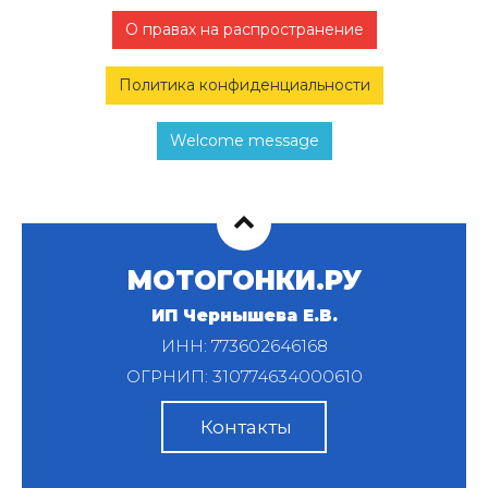
О правах на распространение
Политика конфиденциальности
Welcome message
МОТОГОНКИ.РУ
ИП Чернышева Е.В.
ИНН: 773602646168
ОГРНИП: 310774634000610
Контакты