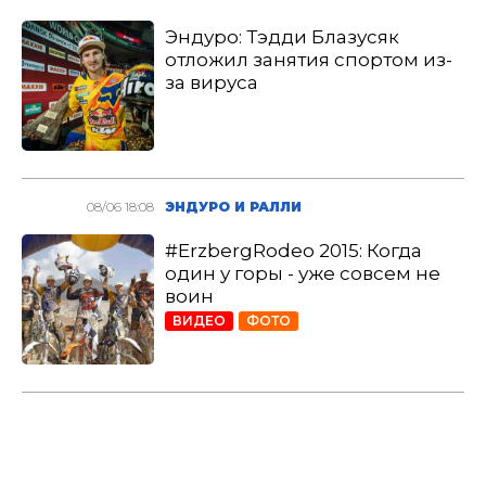
Эндуро: Тэдди Блазусяк
отложил занятия спортом из-
за вируса
08/06 18:08
ЭНДУРО И РАЛЛИ
#ErzbergRodeo 2015: Когда
один у горы - уже совсем не
воин
ВИДЕО
ФОТО