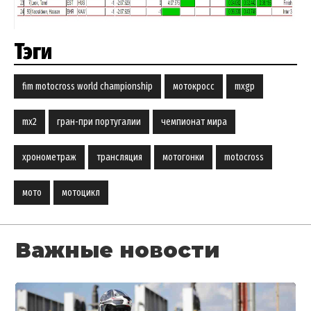
Тэги
fim motocross world championship
мотокросс
mxgp
mx2
гран-при португалии
чемпионат мира
хронометраж
трансляция
мотогонки
motocross
мото
мотоцикл
Важные новости