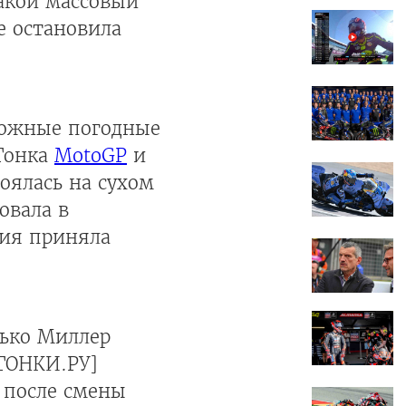
такой массовый
е остановила
сложные погодные
 Гонка
MotoGP
и
оялась на сухом
овала в
ция приняла
лько Миллер
ОГОНКИ.РУ]
 после смены