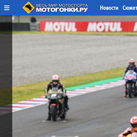
≡
Новости
Сюже