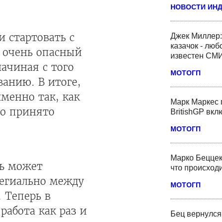
НОВОСТИ ИН
и стартовать с
Джек Миллер:
казачок - люб
л очень опасный
известен СМ
начиная с того
МОТОГП
анию. В итоге,
менно так, как
Марк Маркес 
ло принято
BritishGP вк
МОТОГП
Марко Беццек
рь может
что происходи
легиально между
МОТОГП
 Теперь в
работа как раз и
Бец вернулся