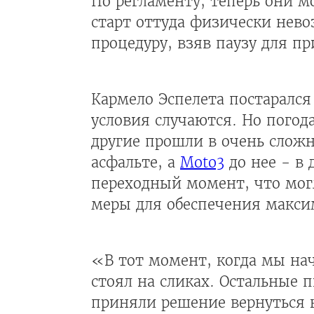
По регламенту, теперь они м
старт оттуда физически нево
процедуру, взяв паузу для п
Кармело Эспелета постаралс
условия случаются. Но погода
другие прошли в очень слож
асфальте, а
Moto3
до нее - в
переходный момент, что мог
меры для обеспечения макси
«В тот момент, когда мы на
стоял на сликах. Остальные
приняли решение вернуться н