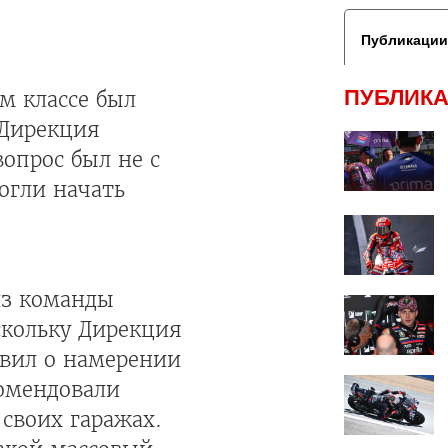
Публикации
ПУБЛИКА
м классе был
 Дирекция
опрос был не с
могли начать
из команды
скольку Дирекция
явил о намерении
комендовали
 своих гаражах.