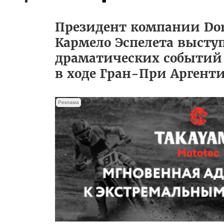
Президент компании Dorn
Кармело Эспелета высту
драматических событий 
в ходе Гран-При Аргент
Реклама