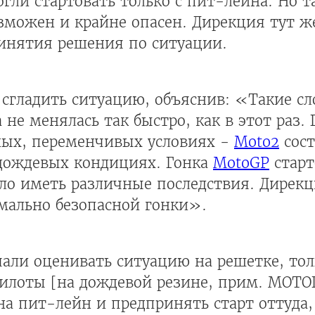
огли стартовать только с пит-лейна. Но 
зможен и крайне опасен. Дирекция тут ж
ринятия решения по ситуации.
я сгладить ситуацию, объяснив: «Такие 
 не менялась так быстро, как в этот раз.
ных, переменчивых условиях -
Moto2
сост
 дождевых кондициях. Гонка
MotoGP
старт
ло иметь различные последствия. Дирек
мально безопасной гонки».
чали оценивать ситуацию на решетке, то
 пилоты [на дождевой резине, прим. МОТ
а пит-лейн и предпринять старт оттуда,