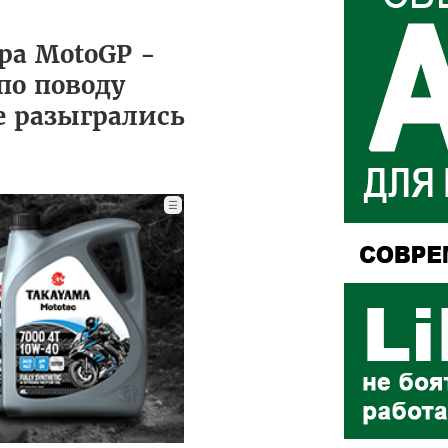
ра MotoGP -
по поводу
е разыгрались
☰