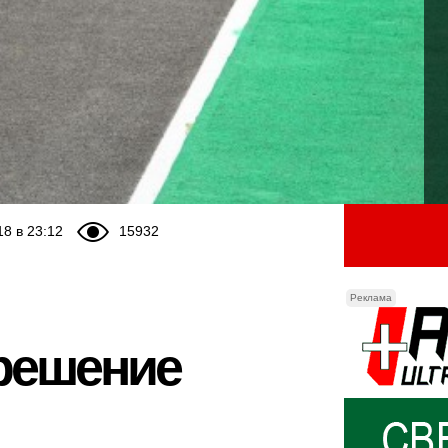
18 в 23:12
15932
Реклама
 решение