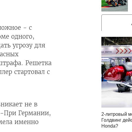
ожное - с
оме одного,
ать угрозу для
пасных
 штрафа. Решетка
лер стартовал с
зникает не в
н-При Германии,
2-литровый м
Голдвинг дей
мела именно
Honda?