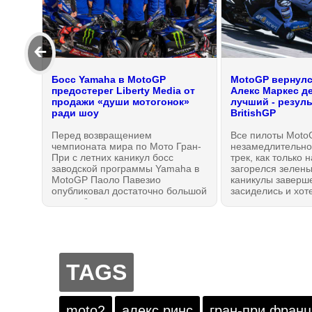
🡰
Босс Yamaha в MotoGP
MotoGP вернулся
предостерег Liberty Media от
Алекс Маркес д
продажи «души мотогонок»
лучший - резул
ради шоу
BritishGP
Перед возвращением
Все пилоты Moto
чемпионата мира по Мото Гран-
незамедлительно
При с летних каникул босс
трек, как только 
заводской программы Yamaha в
загорелся зелены
MotoGP Паоло Павезио
каникулы заверш
опубликовал достаточно большой
засиделись и хот
видео-блог из серии
вернуть чувство с
традиционных пост-гоночных
прошла первая с
оценок событий, в котором
практика #British
призвал нового владельца
Сильверстоуне в
Больших Мотоциклетных Призов
— почему Алекс 
— Liberty Media не опускаться до
главный претенд
TAGS
банального «циркового шоу» на
потеху зрителей и не продавать
«душу мотогонок» ради
прибылей. Иначе, смысл Гран-
moto2
алекс ринс
гран-при франц