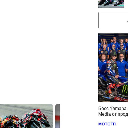
Босс Yamaha 
Media от про
МОТОГП