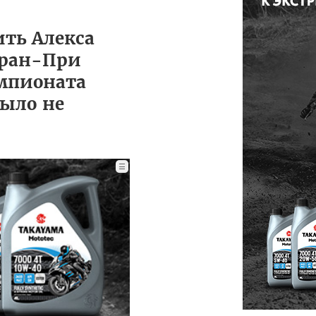
ить Алекса
 Гран-При
емпионата
было не
☰