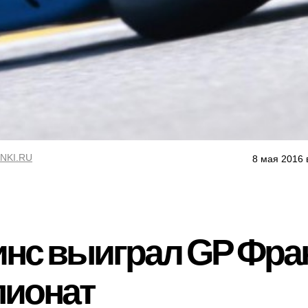
NKI.RU
8 мая 2016 
инс выиграл GP Фра
пионат