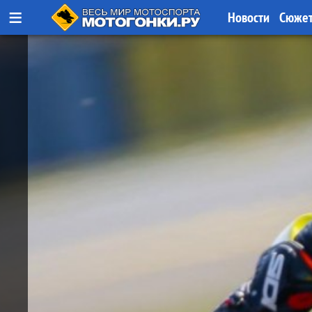
≡
Новости
Сюже