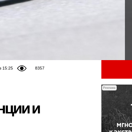
в 15:25
8357
Реклама
нции и