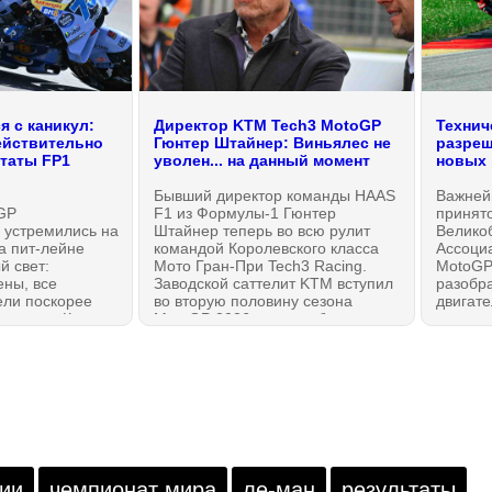
 с каникул:
Директор KTM Tech3 MotoGP
Технич
ействительно
Гюнтер Штайнер: Виньялес не
разреш
ьтаты FP1
уволен... на данный момент
новых 
Бывший директор команды HAAS
Важней
GP
F1 из Формулы-1 Гюнтер
принят
 устремились на
Штайнер теперь во всю рулит
Велико
на пит-лейне
командой Королевского класса
Ассоци
й свет:
Мото Гран-При Tech3 Racing.
MotoGP
ены, все
Заводской саттелит KTM вступил
разобра
ели поскорее
во вторую половину сезона
двигате
корости. Как
MotoGP 2026 года необычным
устрани
вободная
образом: за неделю до
безопас
GP 2026 года в
возвращения с каникул в
мая 202
 классе МотоГП
Сильверстоуне Маверика
миниму
Маркес снова
Виньялеса... заменили на Пола
остано
ент на победу?
Эспаргаро. Что это было,
послед
Гюнтер? Мы слышали версию
Мака, но хотим знать от тебя!
ии
чемпионат мира
ле-ман
результаты