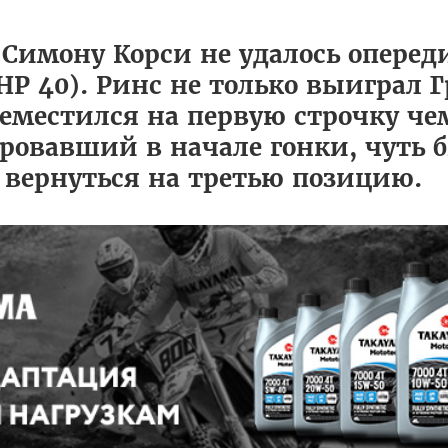
 Симону Корси не удалось оперед
 HP 40). Ринс не только выиграл
реместился на первую строчку ч
ровавший в начале гонки, чуть 
 вернуться на третью позицию.