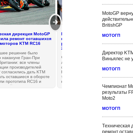
MotoGP верну
действительн
🡲
BritishGP
еская дирекция MotoGP
Марк Маркес - о своем
МОТОГП
ила ремонт оставшихся
физическом состоянии и
моторов KTM RC16
реальном раскладе в MotoGP
2026 после каникул
Директор KTM
шее решение было
о накануне Гран-При
Чемпионат MotoGP вернулся с
Виньялес не 
британии: все члены
летних каникул в Сильверстоуне,
ации производителей
с минуты на минуту в
МОТОГП
 согласились дать KTM
Нортхэмптоне стартуют первые
ть оставшиеся в обороте
тренировки BritishGP. Вот, с каким
ли прототипа RC16 и
настроением возвращается к
Чемпионат Мо
ть найденную угрозу
работе действующий чемпион
ности, из-за которой с
МотоГП Марк Маркес из Ducati
результаты FP
6 года произошли, как
Lenovo Team.
Moto2
м, четыре внезапных
вки с опасными
МОТОГП
ствиями.
Техническая 
ремонт оста