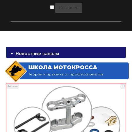
Согласен
Новостные каналы
ШКОЛА МОТОКРОССА
Теория и практика от профессионалов
☰
Реклама