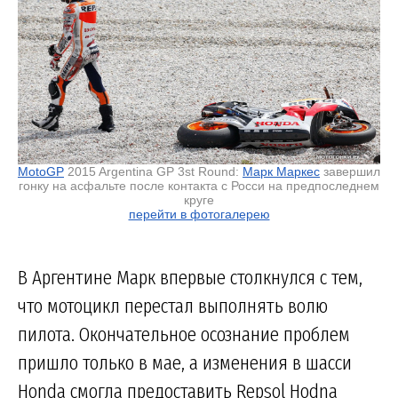
MotoGP
2015 Argentina GP 3st Round:
Марк Маркес
завершил
гонку на асфальте после контакта с Росси на предпоследнем
круге
перейти в фотогалерею
В Аргентине Марк впервые столкнулся с тем,
что мотоцикл перестал выполнять волю
пилота. Окончательное осознание проблем
пришло только в мае, а изменения в шасси
Honda смогла предоставить Repsol Hodna