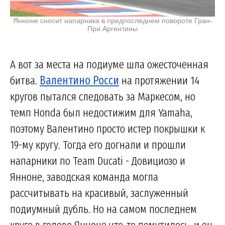
Янноне сносит напарника в предпоследнем повороте Гран-
При Аргентины
А вот за места на подиуме шла ожесточенная
битва.
Валентино Росси
на протяжении 14
кругов пытался следовать за Маркесом, но
темп Honda был недостижим для Yamaha,
поэтому Валентино просто истер покрышки к
19-му кругу. Тогда его догнали и прошли
напарники по Team Ducati - Довициозо и
Янноне, заводская команда могла
рассчитывать на красивый, заслуженный
подиумный дубль. Но на самом последнем