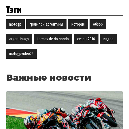
Тэги
motogp
гран-при аргентины
история
обзор
argentinagp
termas de rio hondo
сезон-2016
видео
motogpvideo22
Важные новости