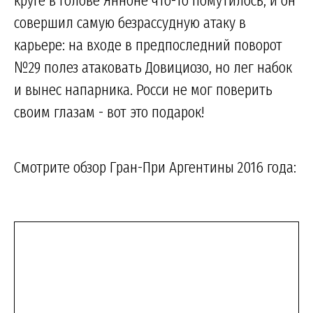
круге в голове Янноне что-то помутилось, и он
совершил самую безрассудную атаку в
карьере: на входе в предпоследний поворот
№29 полез атаковать Довициозо, но лег набок
и вынес напарника. Росси не мог поверить
своим глазам - вот это подарок!
Смотрите обзор Гран-При Аргентины 2016 года: