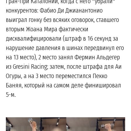
Гран-При Каталонии, когда с него "убрали"
конкурентов: Фабио Ди Джианантонио
выиграл гонку без всяких оговорок, ставшего
вторым Жоана Мира фактически
дисквалифицировали (штраф в 16 секунд за
нарушение давления в шинах передвинул его
на 13 место), 2 место занял Фермин Альдегер
из Gresini Racing; затем, после штрафа для Аи
Огуры, а на 3 место переместился Пекко
Баняя, который на самом деле финишировал
5-м.