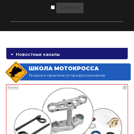
Согласен
Новостные каналы
ШКОЛА МОТОКРОССА
Теория и практика от профессионалов
☰
Реклама