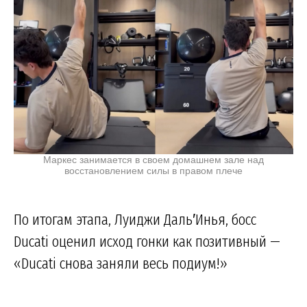
Маркес занимается в своем домашнем зале над
восстановлением силы в правом плече
По итогам этапа, Луиджи Даль′Инья, босс
Ducati оценил исход гонки как позитивный —
«Ducati снова заняли весь подиум!»