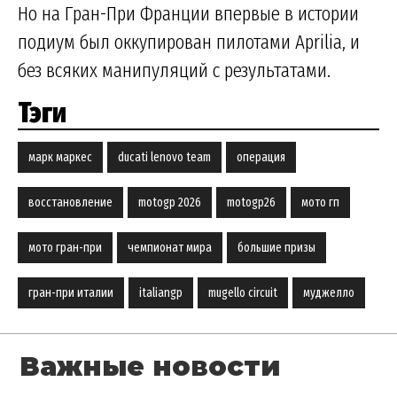
Но на Гран-При Франции впервые в истории
подиум был оккупирован пилотами Aprilia, и
без всяких манипуляций с результатами.
Тэги
марк маркес
ducati lenovo team
операция
восстановление
motogp 2026
motogp26
мото гп
мото гран-при
чемпионат мира
большие призы
гран-при италии
italiangp
mugello circuit
муджелло
Важные новости