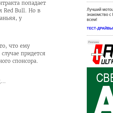
нтракта попадает
Red Bull. Но в
Лучший мотоц
знакомство с 
аньяя, у
всем!
ТЕСТ-ДРАЙВЫ
Реклама
то, что ему
 случае придется
ного спонсора.
...