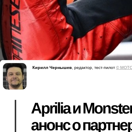
Кирилл Чернышев
, редактор, тест-пилот
© MOTO
Aprilia и Monst
анонс о партне