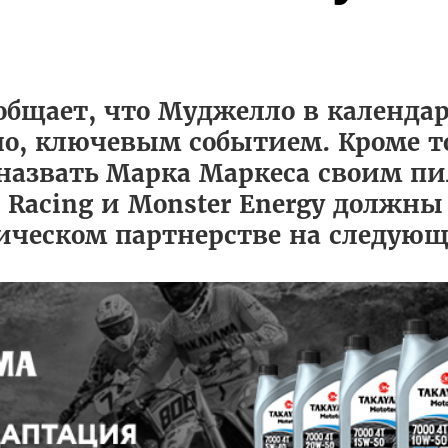
общает, что Муджелло в календа
тно, ключевым событием. Кроме то
 назвать Марка Маркеса своим п
a Racing и Monster Energy должны
ическом партнерстве на следующи