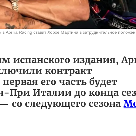
 в Aprilia Racing ставит Хорхе Мартина в затруднительное положен
ям испанского издания,
Apr
аключили контракт
: первая его часть будет
ан-При Италии до конца се
 — со следующего сезона
Mo