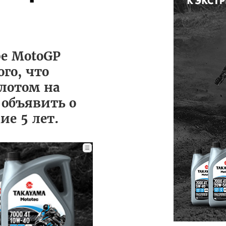
ре MotoGP
го, что
илотом на
 объявить о
е 5 лет.
☰