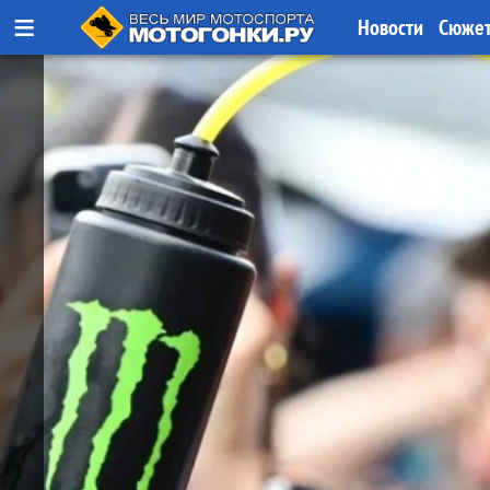
≡
Новости
Сюже