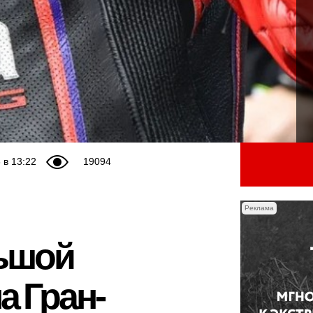
 в 13:22
19094
Реклама
льшой
а Гран-