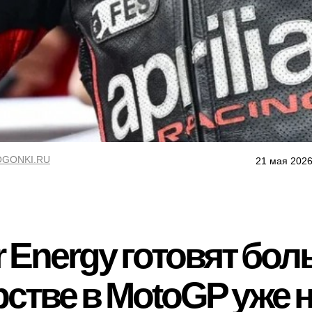
GONKI.RU
21 мая 2026
er Energy готовят бо
рстве в MotoGP уже н