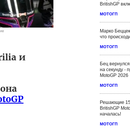
BritishGP вк
МОТОГП
ие
Марко Беццек
что происходи
МОТОГП
ilia и
Бец вернулся
на секунду - 
MotoGP 2026
зона
МОТОГП
toGP
Решающие 15
BritishGP Mot
началась!
МОТОГП