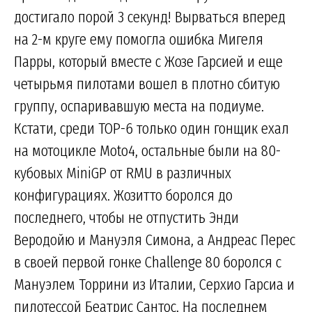
достигало порой 3 секунд! Вырваться вперед
на 2-м круге ему помогла ошибка Мигеля
Парры, который вместе с Жозе Гарсией и еще
четырьмя пилотами вошел в плотно сбитую
группу, оспаривавшую места на подиуме.
Кстати, среди TOP-6 только один гонщик ехал
на мотоцикле Moto4, остальные были на 80-
кубовых MiniGP от RMU в различных
конфигурациях. Жозитто боролся до
последнего, чтобы не отпустить Энди
Веродойю и Мануэля Симона, а Андреас Перес
в своей первой гонке Challenge 80 боролся с
Мануэлем Торрини из Италии, Серхио Гарсиа и
пилотессой Беатрис Сантос. На последнем