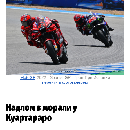
MotoGP
-2022 - SpanishGP - Гран-При Испании
перейти в фотогалерею
Надлом в морали у
Куартараро