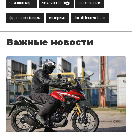
чемпион мира
чемпион motogp
пекко баньяя
франческо баньяя
интервью
ducati lenovo team
Важные новости