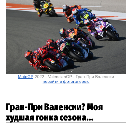
MotoGP
-2022 - ValencianGP - Гран-При Валенсии
перейти в фотогалерею
Гран-При Валенсии? Моя
худшая гонка сезона...