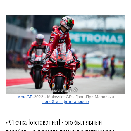
MotoGP
-2022 - MalaysianGP - Гран-При Малайзии
перейти в фотогалерею
«91 очка [отставания] - это был явный