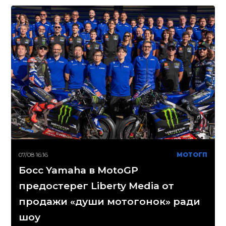
07/08 16:16
МОТОГП
Босс Yamaha в MotoGP
предостерег Liberty Media от
продажи «души мотогонок» ради
шоу