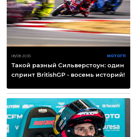
08/08 20:33
МОТОГП
Такой разный Сильверстоун: один
спринт BritishGP - восемь историй!