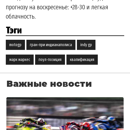
прогнозу на воскресенье: +28-30 и легкая
облачность.
Тэги
motogp
гран-при индианаполиса
indy gp
марк маркес
поул-позиция
квалификация
Важные новости