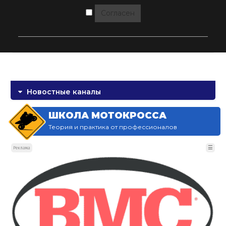
Согласен
Новостные каналы
ШКОЛА МОТОКРОССА
Теория и практика от профессионалов
☰
Реклама