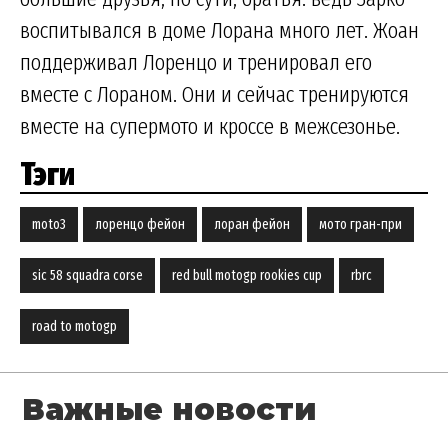
воспитывался в доме Лорана много лет. Жоан
поддерживал Лоренцо и тренировал его
вместе с Лораном. Они и сейчас тренируются
вместе на супермото и кроссе в межсезонье.
Тэги
moto3
лоренцо фейон
лоран фейон
мото гран-при
sic 58 squadra corse
red bull motogp rookies cup
rbrc
road to motogp
Важные новости