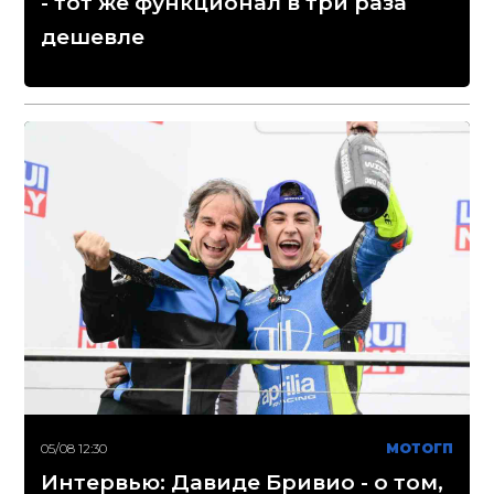
- тот же функционал в три раза
дешевле
05/08 12:30
МОТОГП
Интервью: Давиде Бривио - о том,