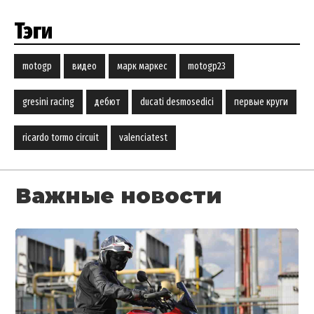
Тэги
motogp
видео
марк маркес
motogp23
gresini racing
дебют
ducati desmosedici
первые круги
ricardo tormo circuit
valenciatest
Важные новости