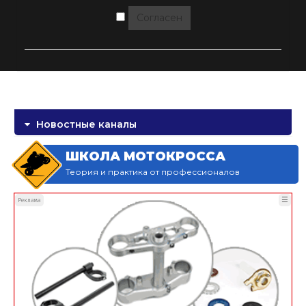
Согласен
Новостные каналы
ШКОЛА МОТОКРОССА
Теория и практика от профессионалов
☰
Реклама