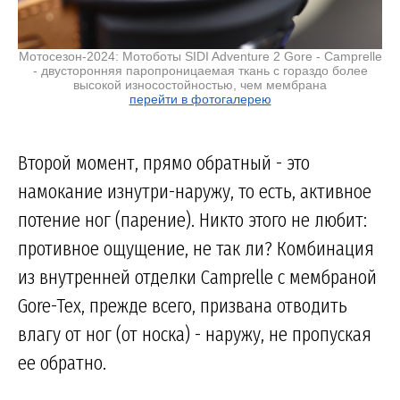
Мотосезон-2024: Мотоботы SIDI Adventure 2 Gore - Camprelle
- двусторонняя паропроницаемая ткань с гораздо более
высокой износостойностью, чем мембрана
перейти в фотогалерею
Второй момент, прямо обратный - это
намокание изнутри-наружу, то есть, активное
потение ног (парение). Никто этого не любит:
противное ощущение, не так ли? Комбинация
из внутренней отделки Camprelle с мембраной
Gore-Tex, прежде всего, призвана отводить
влагу от ног (от носка) - наружу, не пропуская
ее обратно.