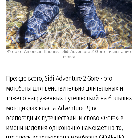
Фото от American Endurist: Sidi Adventure 2 Gore - испытание
водой
Прежде всего, Sidi Adventure 2 Gore - это
мотоботы для действительно длительных и
тяжело нагруженных путешествий на больших
мотоциклах класса Adventure. Для
всепогодных путешествий. И слово «Gore» в
имени изделия однозначно намекает на то,
что здесь использована мембрана
GORE-TEX
,