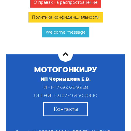
О правах на распространение
Политика конфиденциальности
Welcome message
МОТОГОНКИ.РУ
ИП Чернышева Е.В.
ИНН: 773602646168
ОГРНИП: 310774634000610
Контакты