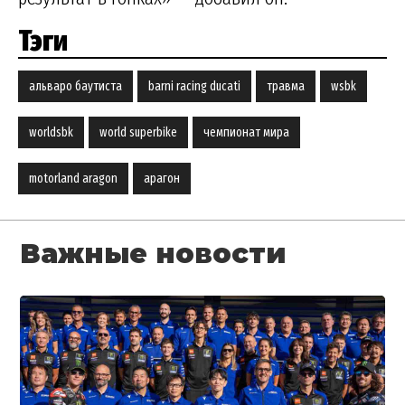
Тэги
альваро баутиста
barni racing ducati
травма
wsbk
worldsbk
world superbike
чемпионат мира
motorland aragon
арагон
Важные новости