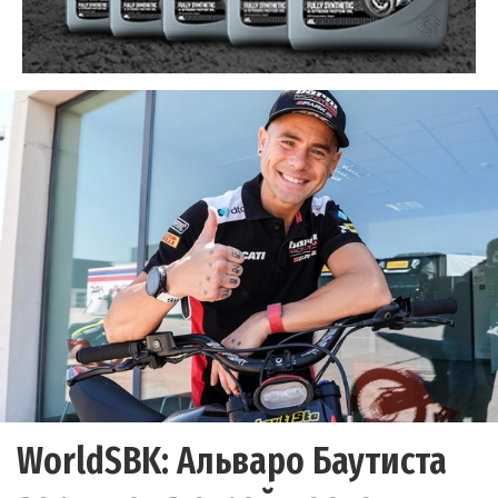
WorldSBK: Альваро Баутиста