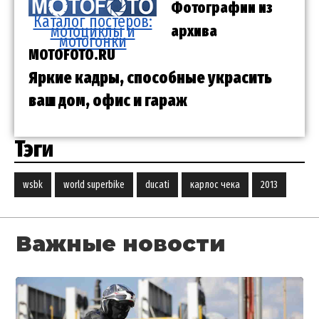
Фотографии из
Каталог постеров:
мотоциклы и
архива
мотогонки
MOTOFOTO.RU
Яркие кадры, способные украсить
ваш дом, офис и гараж
Тэги
wsbk
world superbike
ducati
карлос чека
2013
Важные новости