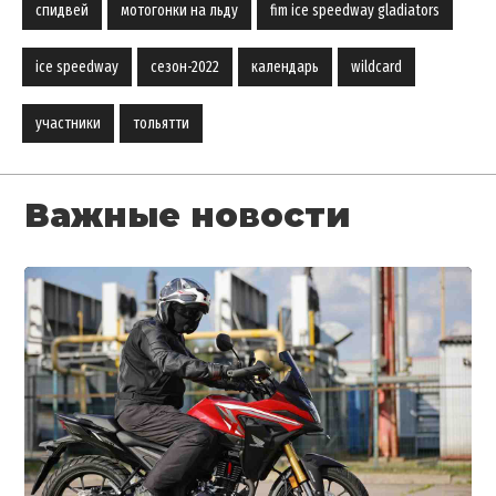
спидвей
мотогонки на льду
fim ice speedway gladiators
ice speedway
сезон-2022
календарь
wildcard
участники
тольятти
Важные новости