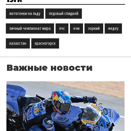
мотогонки на льду
ледовый спидвей
личный чемпионат мира
лчс
кчм
зоркий
медеу
казахстан
красногорск
Важные новости