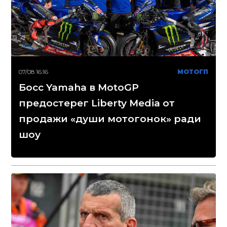
07/08 16:16
МОТОГП
Босс Yamaha в MotoGP
предостерег Liberty Media от
продажи «души мотогонок» ради
шоу