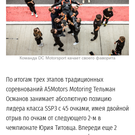
Команда DC Motorsport качает своего фаворита
По итогам трех этапов традиционных
соревнований A5Motors Motoring Тельман
Османов занимает абсолютную позицию
лидера класса SSP3 с 45 очками, имея двойной
отрыв по очкам от следующего 2-м в
чемпионате Юрия Титовца. Впереди еще 2