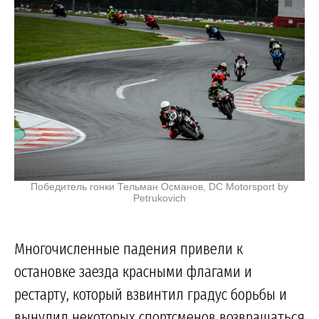
Победитель гонки Тельман Османов, DC Motorsport by
Petrukovich
Многочисленные падения привели к
остановке заезда красными флагами и
рестарту, который взвинтил градус борьбы и
вынудил некоторых спортсменов возвращаться