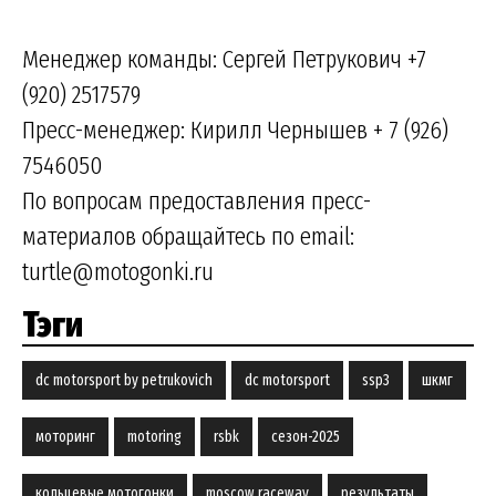
Менеджер команды: Сергей Петрукович +7
(920) 2517579
Пресс-менеджер: Кирилл Чернышев + 7 (926)
7546050
По вопросам предоставления пресс-
материалов обращайтесь по email:
turtle@motogonki.ru
Тэги
dc motorsport by petrukovich
dc motorsport
ssp3
шкмг
моторинг
motoring
rsbk
сезон-2025
кольцевые мотогонки
moscow raceway
результаты