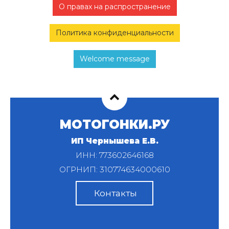
О правах на распространение
Политика конфиденциальности
Welcome message
МОТОГОНКИ.РУ
ИП Чернышева Е.В.
ИНН: 773602646168
ОГРНИП: 310774634000610
Контакты