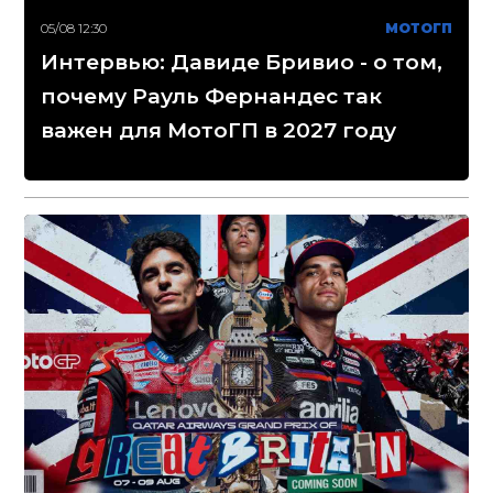
05/08 12:30
МОТОГП
Интервью: Давиде Бривио - о том,
почему Рауль Фернандес так
важен для МотоГП в 2027 году