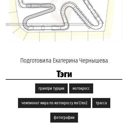
Подготовила Екатерина Чернышева
Тэги
гранпри турции
мотокросс
чемпионат мира по мотокроссу mx1/mx2
трасса
фотографии