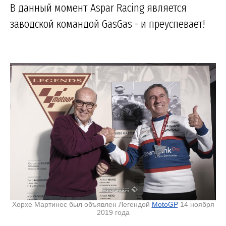
В данный момент Aspar Racing является
заводской командой GasGas - и преуспевает!
Хорхе Мартинес был объявлен Легендой
MotoGP
14 ноября
2019 года