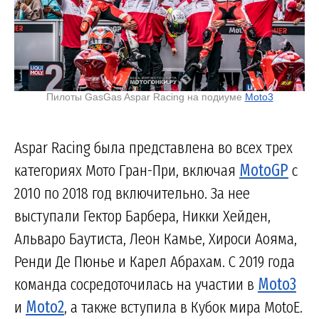
Пилоты GasGas Aspar Racing на подиуме
Moto3
Aspar Racing была представлена во всех трех
категориях Мото Гран-При, включая
MotoGP
с
2010 по 2018 год включительно. За нее
выступали Гектор Барбера, Никки Хейден,
Альваро Баутиста, Леон Камье, Хироси Аояма,
Ренди Де Пюнье и Карел Абрахам. С 2019 года
команда сосредоточилась на участии в
Moto3
и
Moto2
, а также вступила в Кубок мира MotoE.