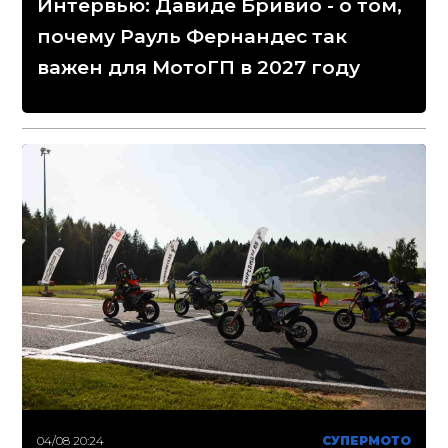
Интервью: Давиде Бривио - о том,
почему Рауль Фернандес так
важен для МотоГП в 2027 году
04/08 20:24
СУПЕРМОТО