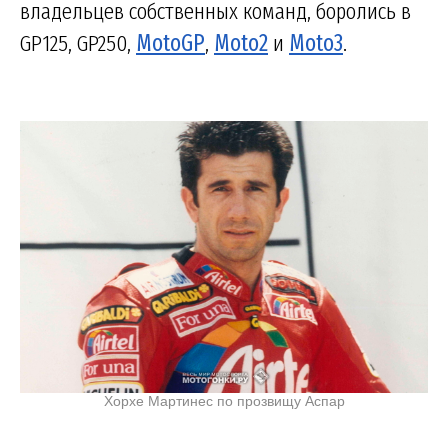
владельцев собственных команд, боролись в
GP125, GP250,
MotoGP
,
Moto2
и
Moto3
.
Хорхе Мартинес по прозвищу Аспар