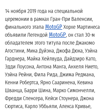
14 ноября 2019 года на специальной
церемонии в рамках Гран-При Валенсии,
финального этапа
MotoGP
Хорхе Мартинеса
объявили Легендой
MotoGP
, он стал 30-м
обладателем этого титула после Джакомо
Агостини, Мика Дуйэна, Джофа Дюка, Уэйна
Гарднера, Майка Хейлвуда, Дайдзиро Като,
Эдди Лоусона, Антона Манга, Анхеля Нието,
Уэйна Рейни, Фила Рида, Джима Редмана,
Кенни Робертса, Ярно Сааринена, Кевина
Шванца, Барри Шина, Марко Симончелли,
Фредди Спенсера, Кейси Стоунера, Джона
Сюртиса, Карло Уббьяли, Алекса Кривье,