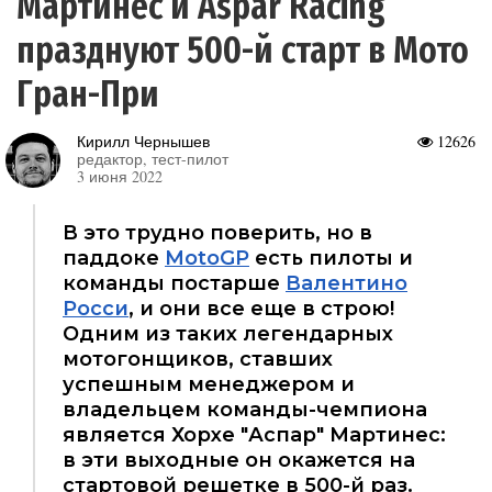
Мартинес и Aspar Racing
празднуют 500-й старт в Мото
Гран-При
Кирилл Чернышев
12626
редактор, тест-пилот
3 июня 2022
В это трудно поверить, но в
паддоке
MotoGP
есть пилоты и
команды постарше
Валентино
Росси
, и они все еще в строю!
Одним из таких легендарных
мотогонщиков, ставших
успешным менеджером и
владельцем команды-чемпиона
является Хорхе "Аспар" Мартинес:
в эти выходные он окажется на
стартовой решетке в 500-й раз.