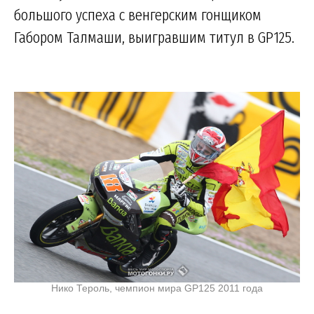
большого успеха с венгерским гонщиком
Габором Талмаши, выигравшим титул в GP125.
Нико Тероль, чемпион мира GP125 2011 года