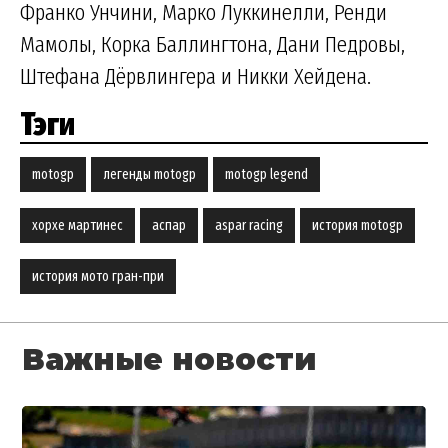
Франко Унчини, Марко Луккинелли, Ренди
Мамолы, Корка Баллингтона, Дани Педровы,
Штефана Дёрвлингера и Никки Хейдена.
Тэги
motogp
легенды motogp
motogp legend
хорхе мартинес
аспар
aspar racing
история motogp
история мото гран-при
Важные новости