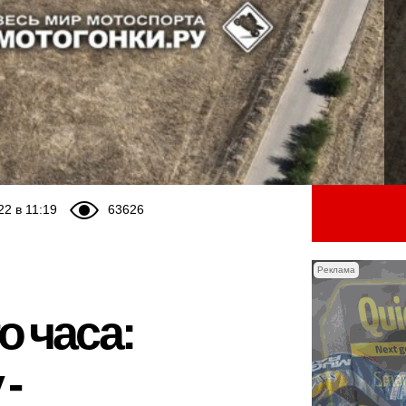
22 в 11:19
63626
Реклама
о часа:
 -