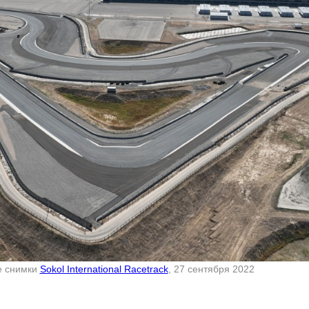
е снимки
Sokol International Racetrack
, 27 сентября 2022