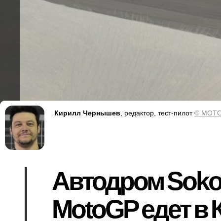
Кирилл Чернышев
, редактор, тест-пилот
© MOTO
Автодром Sokol
MotoGP едет в К