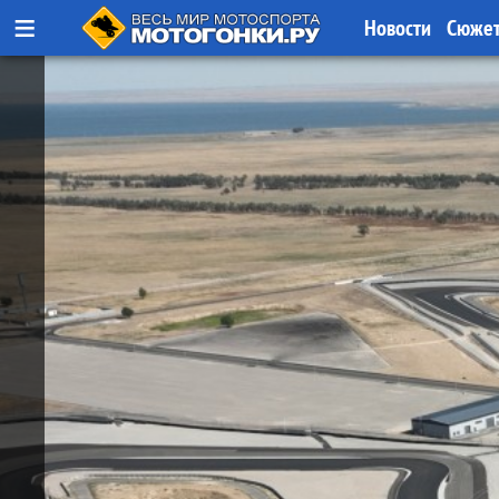
≡
Новости
Сюже