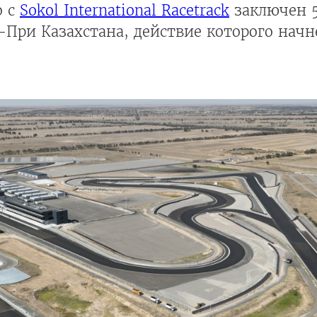
о с
Sokol International Racetrack
заключен 
-При Казахстана, действие которого начн