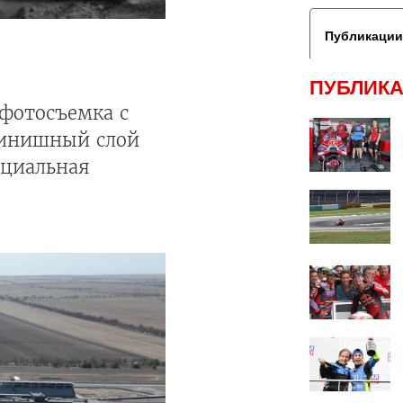
Публикации
ПУБЛИКА
офотосъемка с
финишный слой
ициальная