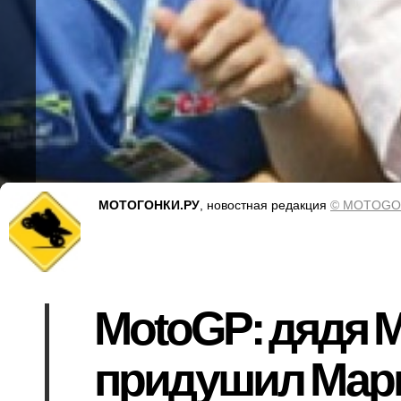
МОТОГОНКИ.РУ
, новостная редакция
© MOTOGO
MotoGP: дядя М
придушил Марк