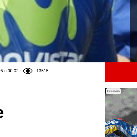
5 в 00:02
13515
Реклама
е