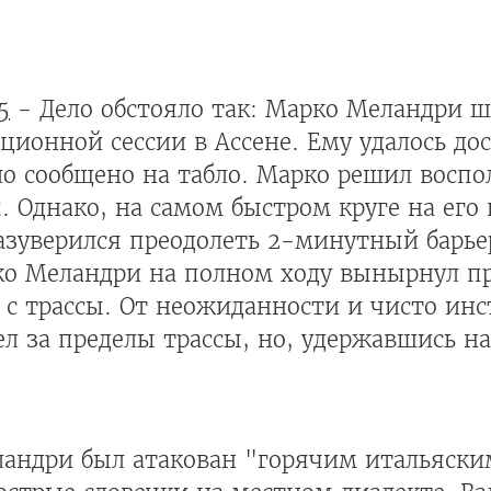
5
- Дело обстояло так: Марко Меландри ш
ионной сессии в Ассене. Ему удалось до
ло сообщено на табло. Марко решил воспо
 Однако, на самом быстром круге на его
зуверился преодолеть 2-минутный барьер
ко Меландри на полном ходу вынырнул п
о с трассы. От неожиданности и чисто ин
л за пределы трассы, но, удержавшись на
ландри был атакован "горячим итальяск