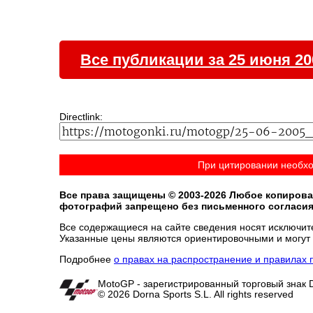
гонщиков для вступления в
Новейшую эру Мото Гран-При.
Все публикации за 25 июня 20
Directlink:
При цитировании необх
Все права защищены © 2003-2026 Любое копирова
фотографий запрещено без письменного согласи
Все содержащиеся на cайте сведения носят исключи
Указанные цены являются ориентировочными и могут 
Подробнее
о правах на распространение и правила
MotoGP - зарегистрированный торговый знак Do
© 2026 Dorna Sports S.L. All rights reserved