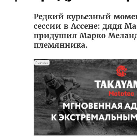
Редкий курьезный моме
сессии в Ассене: дядя М
придушил Марко Меландри
племянника.
Реклама