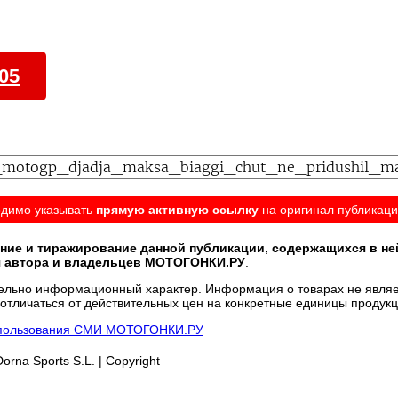
2027 года, а также очень важный
анонс должен сделать Диого
Морейра.
05
одимо указывать
прямую активную ссылку
на оригинал публикаци
ние и тиражирование данной публикации, содержащихся в не
я автора и владельцев МОТОГОНКИ.РУ
.
тельно информационный характер. Информация о товарах не являе
отличаться от действительных цен на конкретные единицы продукц
х пользования СМИ МОТОГОНКИ.РУ
rna Sports S.L. | Copyright