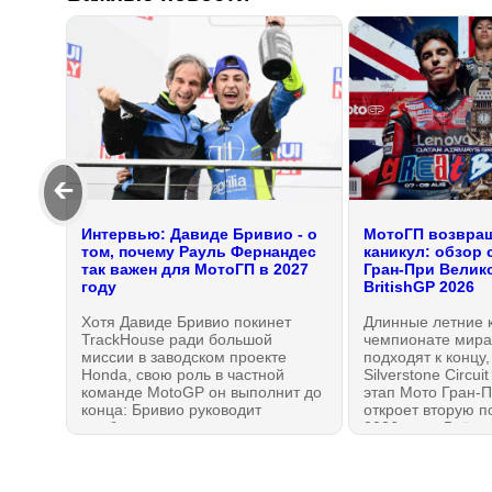
🡰
Интервью: Давиде Бривио - о
МотоГП возвращ
том, почему Рауль Фернандес
каникул: обзор 
так важен для МотоГП в 2027
Гран-При Велик
году
BritishGP 2026
Хотя Давиде Бривио покинет
Длинные летние 
TrackHouse ради большой
чемпионате мира
миссии в заводском проекте
подходят к концу,
Honda, свою роль в частной
Silverstone Circui
команде MotoGP он выполнит до
этап Мото Гран-П
конца: Бривио руководит
откроет вторую п
подбором кадров для
2026 года. Всё, ч
чемпионата 2027 года. Он
даже если вы пр
сделал важное заявление,
11 гонок — в это
почему выбрал именно этих
МОТОГОНКИ.РУ!