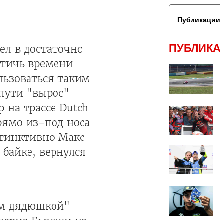
Публикации
ПУБЛИКА
ел в достаточно
стичь времени
льзоваться таким
 пути "вырос"
 на трассе Dutch
рямо из-под носа
стинктивно Макс
 байке, вернулся
им дядюшкой"