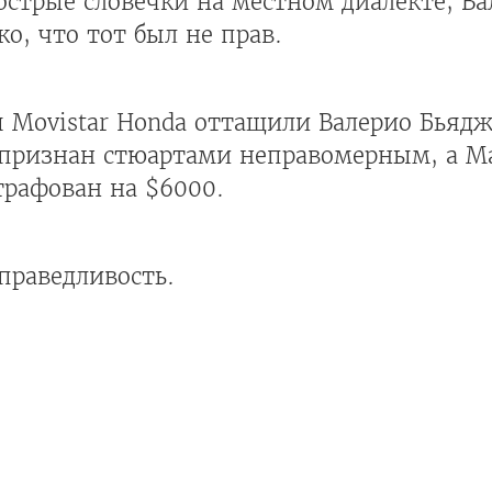
острые словечки на местном диалекте, В
о, что тот был не прав.
 Movistar Honda оттащили Валерио Бьядж
 признан стюартами неправомерным, а М
трафован на $6000.
праведливость.