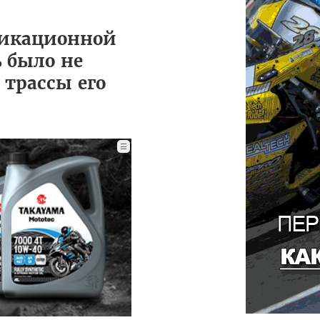
фикационной
 было не
 трассы его
☰