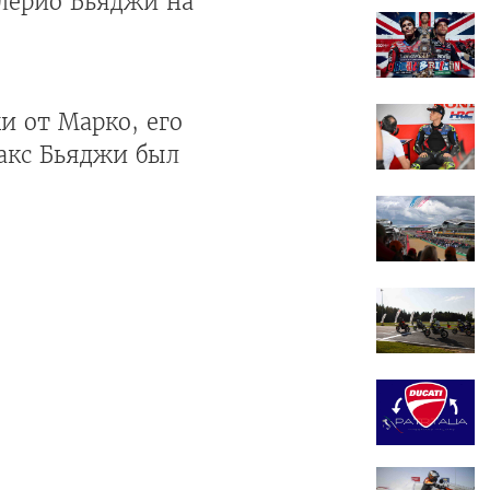
алерио Бьяджи на
и от Марко, его
акс Бьяджи был