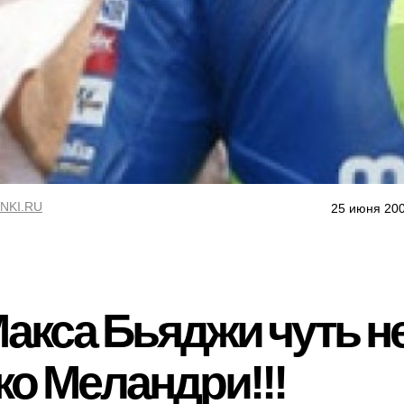
NKI.RU
25 июня 200
акса Бьяджи чуть н
о Меландри!!!