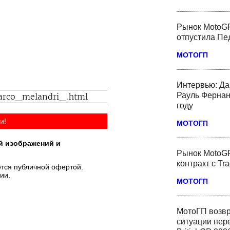
Рынок MotoGP
отпустила Пед
МОТОГП
Интервью: Да
Рауль Фернан
году
и!
МОТОГП
й изображений и
Рынок MotoGP
контракт с Tr
тся публичной офертой.
ии.
МОТОГП
МотоГП возвр
ситуации пер