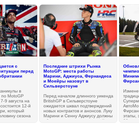
ается с
Последние штрихи Рынка
Обновл
ситуации перед
MotoGP: места работы
чемпио
обритании
Марини, Аджиуса, Фернандеса
Минимо
и Моейры назовут в
Фирсан
Сильверстоуне
каникулы в
Измене
 по MotoGP
Перед началом длинного уикенда
традиц
 7-9 августа на
BritishGP в Сильверстоуне
Суперм
t состоится 12-й
ожидается шквал подтверждений
АвтоМо
ри, который
новых контрактов и анонсов. Луку
Фирсано
оловину сезона
Марини и Сенну Аджиусу должны
этапы, 
то нужно знать,
объявить напарниками одной
30 авгу
опустили первые
команды, Рауль Фернандес,
об одн
м обзоре на
наконец, хочет сообщить о
перено
продлении контракта в MotoGP