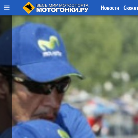
≡
Новости
Сюже